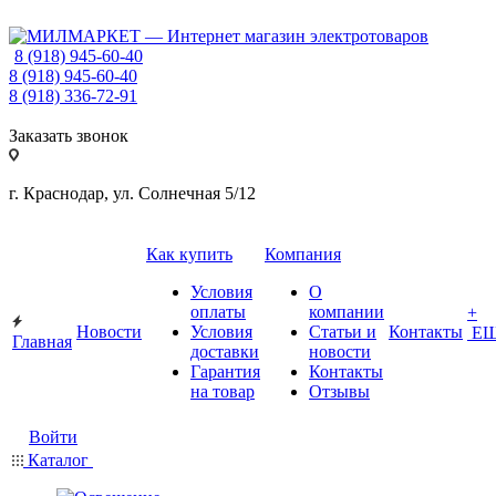
8 (918) 945-60-40
8 (918) 945-60-40
8 (918) 336-72-91
Заказать звонок
г. Краснодар, ул. Солнечная 5/12
Как купить
Компания
Условия
О
оплаты
компании
+
Новости
Условия
Статьи и
Контакты
Е
Главная
доставки
новости
Гарантия
Контакты
на товар
Отзывы
Войти
Каталог