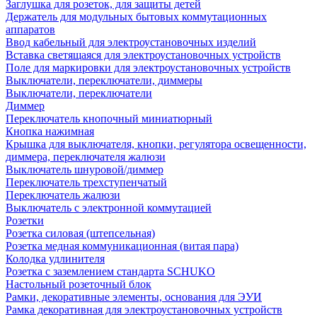
Заглушка для розеток, для защиты детей
Держатель для модульных бытовых коммутационных
аппаратов
Ввод кабельный для электроустановочных изделий
Вставка светящаяся для электроустановочных устройств
Поле для маркировки для электроустановочных устройств
Выключатели, переключатели, диммеры
Выключатели, переключатели
Диммер
Переключатель кнопочный миниатюрный
Кнопка нажимная
Крышка для выключателя, кнопки, регулятора освещенности,
диммера, переключателя жалюзи
Выключатель шнуровой/диммер
Переключатель трехступенчатый
Переключатель жалюзи
Выключатель с электронной коммутацией
Розетки
Розетка силовая (штепсельная)
Розетка медная коммуникационная (витая пара)
Колодка удлинителя
Розетка с заземлением стандарта SCHUKO
Настольный розеточный блок
Рамки, декоративные элементы, основания для ЭУИ
Рамка декоративная для электроустановочных устройств