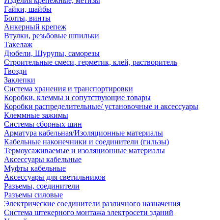
Изделия крепежные, метизы
Гайки, шайбы
Болты, винты
Анкерный крепеж
Втулки, резьбовые шпильки
Такелаж
Дюбели, Шурупы, саморезы
Строительные смеси, герметик, клей, растворитель
Гвозди
Заклепки
Система хранения и транспортировки
Коробки, клеммы и сопутствующие товары
Коробки распределительные/ установочные и аксессуары
Клеммные зажимы
Системы сборных шин
Арматура кабельная/Изоляционные материалы
Кабельные наконечники и соединители (гильзы)
Термоусаживаемые и изоляционные материалы
Аксессуары кабельные
Муфты кабельные
Аксессуары для светильников
Разъемы, соединители
Разъемы силовые
Электрические соединители различного назначения
Система штекерного монтажа электросети зданий