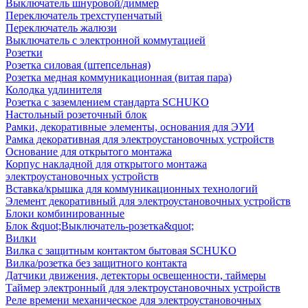
Выключатель шнуровой/диммер
Переключатель трехступенчатый
Переключатель жалюзи
Выключатель с электронной коммутацией
Розетки
Розетка силовая (штепсельная)
Розетка медная коммуникационная (витая пара)
Колодка удлинителя
Розетка с заземлением стандарта SCHUKO
Настольный розеточный блок
Рамки, декоративные элементы, основания для ЭУИ
Рамка декоративная для электроустановочных устройств
Основание для открытого монтажа
Корпус накладной для открытого монтажа
электроустановочных устройств
Вставка/крышка для коммуникационных технологий
Элемент декоративный для электроустановочных устройств
Блоки комбинированные
Блок &quot;Выключатель-розетка&quot;
Вилки
Вилка с защитным контактом бытовая SCHUKO
Вилка/розетка без защитного контакта
Датчики движения, детекторы освещенности, таймеры
Таймер электронный для электроустановочных устройств
Реле времени механическое для электроустановочных