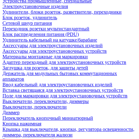
Устройства промышленные, специальные
Электроустановочные изделия
Удлинители, блоки розеток, разветвители, переходники
Блок розеток, удлинитель
Сетевой шнур питания
Переходник розетки мультистандартный
Блок распределения питания (PDU)
Удлинитель кабельный на катушке/барабане
Аксессуары для электроустановочных изделий
Аксессуары для электроустановочных устройств
Материалы монтажные для маркировки
Адаптер переходный для электроустановочных устройств
Заглушка для розеток, для защиты детей
Держатель для модульных бытовых коммутационных
аппаратов
Ввод кабельный для электроустановочных изделий
Вставка светящаяся для электроустановочных устройств
Поле для маркировки для электроустановочных устройств
Выключатели, переключатели, диммеры
Выключатели, переключатели
Диммер
Переключатель кнопочный миниатюрный
Кнопка нажимная
Крышка для выключателя, кнопки, регулятора освещенности,
диммера, переключателя жалюзи