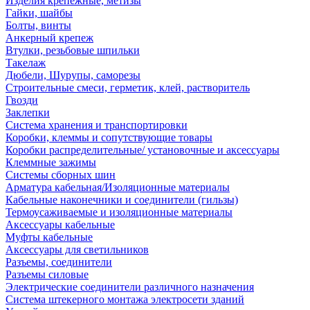
Изделия крепежные, метизы
Гайки, шайбы
Болты, винты
Анкерный крепеж
Втулки, резьбовые шпильки
Такелаж
Дюбели, Шурупы, саморезы
Строительные смеси, герметик, клей, растворитель
Гвозди
Заклепки
Система хранения и транспортировки
Коробки, клеммы и сопутствующие товары
Коробки распределительные/ установочные и аксессуары
Клеммные зажимы
Системы сборных шин
Арматура кабельная/Изоляционные материалы
Кабельные наконечники и соединители (гильзы)
Термоусаживаемые и изоляционные материалы
Аксессуары кабельные
Муфты кабельные
Аксессуары для светильников
Разъемы, соединители
Разъемы силовые
Электрические соединители различного назначения
Система штекерного монтажа электросети зданий