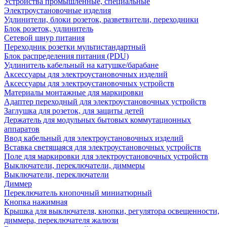
Устройства промышленные, специальные
Электроустановочные изделия
Удлинители, блоки розеток, разветвители, переходники
Блок розеток, удлинитель
Сетевой шнур питания
Переходник розетки мультистандартный
Блок распределения питания (PDU)
Удлинитель кабельный на катушке/барабане
Аксессуары для электроустановочных изделий
Аксессуары для электроустановочных устройств
Материалы монтажные для маркировки
Адаптер переходный для электроустановочных устройств
Заглушка для розеток, для защиты детей
Держатель для модульных бытовых коммутационных
аппаратов
Ввод кабельный для электроустановочных изделий
Вставка светящаяся для электроустановочных устройств
Поле для маркировки для электроустановочных устройств
Выключатели, переключатели, диммеры
Выключатели, переключатели
Диммер
Переключатель кнопочный миниатюрный
Кнопка нажимная
Крышка для выключателя, кнопки, регулятора освещенности,
диммера, переключателя жалюзи