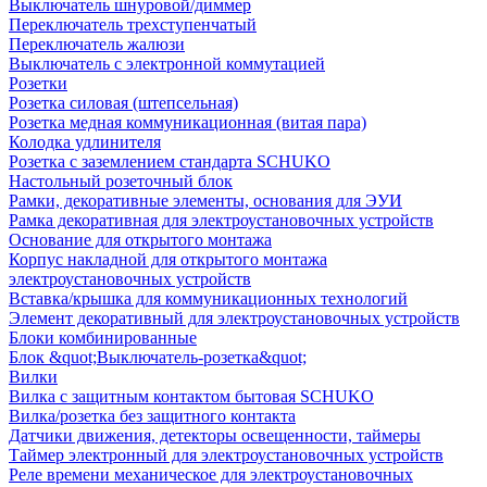
Выключатель шнуровой/диммер
Переключатель трехступенчатый
Переключатель жалюзи
Выключатель с электронной коммутацией
Розетки
Розетка силовая (штепсельная)
Розетка медная коммуникационная (витая пара)
Колодка удлинителя
Розетка с заземлением стандарта SCHUKO
Настольный розеточный блок
Рамки, декоративные элементы, основания для ЭУИ
Рамка декоративная для электроустановочных устройств
Основание для открытого монтажа
Корпус накладной для открытого монтажа
электроустановочных устройств
Вставка/крышка для коммуникационных технологий
Элемент декоративный для электроустановочных устройств
Блоки комбинированные
Блок &quot;Выключатель-розетка&quot;
Вилки
Вилка с защитным контактом бытовая SCHUKO
Вилка/розетка без защитного контакта
Датчики движения, детекторы освещенности, таймеры
Таймер электронный для электроустановочных устройств
Реле времени механическое для электроустановочных