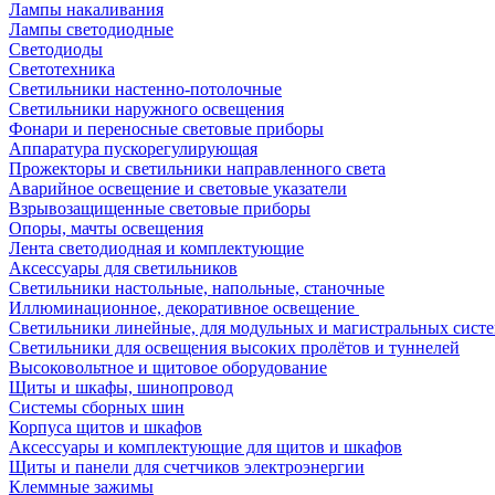
Лампы накаливания
Лампы светодиодные
Светодиоды
Светотехника
Светильники настенно-потолочные
Светильники наружного освещения
Фонари и переносные световые приборы
Аппаратура пускорегулирующая
Прожекторы и светильники направленного света
Аварийное освещение и световые указатели
Взрывозащищенные световые приборы
Опоры, мачты освещения
Лента светодиодная и комплектующие
Аксессуары для светильников
Светильники настольные, напольные, станочные
Иллюминационное, декоративное освещение
Светильники линейные, для модульных и магистральных сист
Светильники для освещения высоких пролётов и туннелей
Высоковольтное и щитовое оборудование
Щиты и шкафы, шинопровод
Системы сборных шин
Корпуса щитов и шкафов
Аксессуары и комплектующие для щитов и шкафов
Щиты и панели для счетчиков электроэнергии
Клеммные зажимы