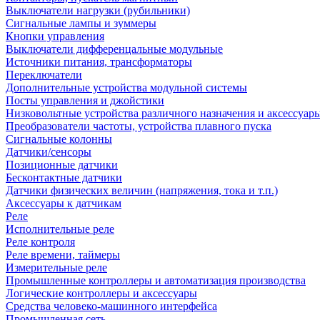
Выключатели нагрузки (рубильники)
Сигнальные лампы и зуммеры
Кнопки управления
Выключатели дифференцальные модульные
Источники питания, трансформаторы
Переключатели
Дополнительные устройства модульной системы
Посты управления и джойстики
Низковольтные устройства различного назначения и аксессуар
Преобразователи частоты, устройства плавного пуска
Сигнальные колонны
Датчики/сенсоры
Позиционные датчики
Бесконтактные датчики
Датчики физических величин (напряжения, тока и т.п.)
Аксессуары к датчикам
Реле
Исполнительные реле
Реле контроля
Реле времени, таймеры
Измерительные реле
Промышленные контроллеры и автоматизация производства
Логические контроллеры и аксессуары
Средства человеко-машинного интерфейса
Промышленная сеть