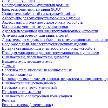
Сетевой шнур питания
Переходник розетки мультистандартный
Блок распределения питания (PDU)
Удлинитель кабельный на катушке/барабане
Аксессуары для электроустановочных изделий
Аксессуары для электроустановочных устройств
Материалы монтажные для маркировки
Адаптер переходный для электроустановочных устройств
Заглушка для розеток, для защиты детей
Держатель для модульных бытовых коммутационных аппарато
Ввод кабельный для электроустановочных изделий
Вставка светящаяся для электроустановочных устройств
Поле для маркировки для электроустановочных устройств
Выключатели, переключатели, диммеры
Выключатели, переключатели
Диммер
Переключатель кнопочный миниатюрный
Кнопка нажимная
Крышка для выключателя, кнопки, регулятора освещенности, 
Выключатель шнуровой/диммер
Переключатель трехступенчатый
Переключатель жалюзи
Выключатель с электронной коммутацией
Розетки
Розетка силовая (штепсельная)