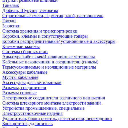
Втулки, резьбовые шпильки
Такелаж
Дюбели, Шурупы, саморезы
Строительные смеси, герметик, клей, растворитель
Гвозди
Заклепки
Система хранения и транспортировки
Коробки, клеммы и сопутствующие товары
Коробки распределительные/ установочные и аксессуары
Клеммные зажимы
Системы сборных шин
Арматура кабельная/Изоляционные материалы
Кабельные наконечники и соединители (гильзы)
Термоусаживаемые и изоляционные материалы
Аксессуары кабельные
Муфты кабельные
Аксессуары для светильников
Разъемы, соединители
Разъемы силовые
Электрические соединители различного назначения
Система штекерного монтажа электросети зданий
Устройства промышленные, специальные
Электроустановочные изделия
Удлинители, блоки розеток, разветвители, переходники
Блок розеток, удлинитель