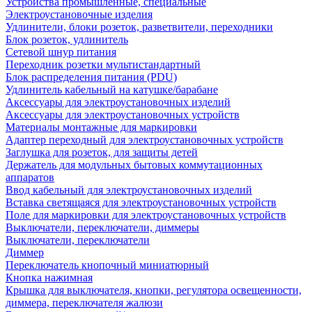
Устройства промышленные, специальные
Электроустановочные изделия
Удлинители, блоки розеток, разветвители, переходники
Блок розеток, удлинитель
Сетевой шнур питания
Переходник розетки мультистандартный
Блок распределения питания (PDU)
Удлинитель кабельный на катушке/барабане
Аксессуары для электроустановочных изделий
Аксессуары для электроустановочных устройств
Материалы монтажные для маркировки
Адаптер переходный для электроустановочных устройств
Заглушка для розеток, для защиты детей
Держатель для модульных бытовых коммутационных
аппаратов
Ввод кабельный для электроустановочных изделий
Вставка светящаяся для электроустановочных устройств
Поле для маркировки для электроустановочных устройств
Выключатели, переключатели, диммеры
Выключатели, переключатели
Диммер
Переключатель кнопочный миниатюрный
Кнопка нажимная
Крышка для выключателя, кнопки, регулятора освещенности,
диммера, переключателя жалюзи