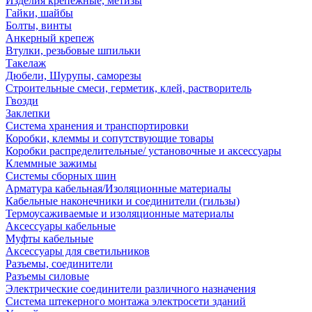
Изделия крепежные, метизы
Гайки, шайбы
Болты, винты
Анкерный крепеж
Втулки, резьбовые шпильки
Такелаж
Дюбели, Шурупы, саморезы
Строительные смеси, герметик, клей, растворитель
Гвозди
Заклепки
Система хранения и транспортировки
Коробки, клеммы и сопутствующие товары
Коробки распределительные/ установочные и аксессуары
Клеммные зажимы
Системы сборных шин
Арматура кабельная/Изоляционные материалы
Кабельные наконечники и соединители (гильзы)
Термоусаживаемые и изоляционные материалы
Аксессуары кабельные
Муфты кабельные
Аксессуары для светильников
Разъемы, соединители
Разъемы силовые
Электрические соединители различного назначения
Система штекерного монтажа электросети зданий