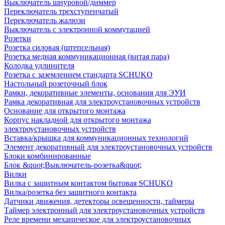
Выключатель шнуровой/диммер
Переключатель трехступенчатый
Переключатель жалюзи
Выключатель с электронной коммутацией
Розетки
Розетка силовая (штепсельная)
Розетка медная коммуникационная (витая пара)
Колодка удлинителя
Розетка с заземлением стандарта SCHUKO
Настольный розеточный блок
Рамки, декоративные элементы, основания для ЭУИ
Рамка декоративная для электроустановочных устройств
Основание для открытого монтажа
Корпус накладной для открытого монтажа
электроустановочных устройств
Вставка/крышка для коммуникационных технологий
Элемент декоративный для электроустановочных устройств
Блоки комбинированные
Блок &quot;Выключатель-розетка&quot;
Вилки
Вилка с защитным контактом бытовая SCHUKO
Вилка/розетка без защитного контакта
Датчики движения, детекторы освещенности, таймеры
Таймер электронный для электроустановочных устройств
Реле времени механическое для электроустановочных