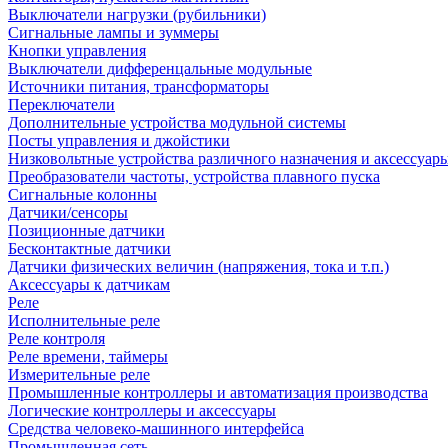
Выключатели нагрузки (рубильники)
Сигнальные лампы и зуммеры
Кнопки управления
Выключатели дифференцальные модульные
Источники питания, трансформаторы
Переключатели
Дополнительные устройства модульной системы
Посты управления и джойстики
Низковольтные устройства различного назначения и аксессуар
Преобразователи частоты, устройства плавного пуска
Сигнальные колонны
Датчики/сенсоры
Позиционные датчики
Бесконтактные датчики
Датчики физических величин (напряжения, тока и т.п.)
Аксессуары к датчикам
Реле
Исполнительные реле
Реле контроля
Реле времени, таймеры
Измерительные реле
Промышленные контроллеры и автоматизация производства
Логические контроллеры и аксессуары
Средства человеко-машинного интерфейса
Промышленная сеть