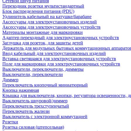
Сетевой шнур питания
Переходник розетки мультистандартный
Блок распределения питания (PDU)
Удлинитель кабельный на катушке/барабане
Аксессуары для электроустановочных изделий
Аксессуары для электроустановочных устройств
Материалы монтажные для маркировки
Адаптер переходный для электроустановочных устройств
Заглушка для розеток, для защиты детей
Держатель для модульных бытовых коммутационных аппарато
Ввод кабельный для электроустановочных изделий
Вставка светящаяся для электроустановочных устройств
Поле для маркировки для электроустановочных устройств
Выключатели, переключатели, диммеры
Выключатели, переключатели
Диммер
Переключатель кнопочный миниатюрный
Кнопка нажимная
Крышка для выключателя, кнопки, регулятора освещенности, 
Выключатель шнуровой/диммер
Переключатель трехступенчатый
Переключатель жалюзи
Выключатель с электронной коммутацией
Розетки
Розетка силовая (штепсельная)