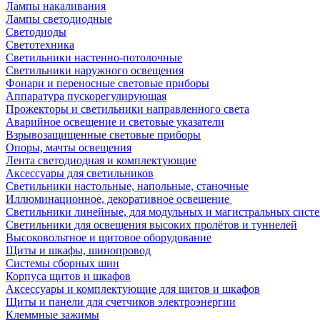
Лампы накаливания
Лампы светодиодные
Светодиоды
Светотехника
Светильники настенно-потолочные
Светильники наружного освещения
Фонари и переносные световые приборы
Аппаратура пускорегулирующая
Прожекторы и светильники направленного света
Аварийное освещение и световые указатели
Взрывозащищенные световые приборы
Опоры, мачты освещения
Лента светодиодная и комплектующие
Аксессуары для светильников
Светильники настольные, напольные, станочные
Иллюминационное, декоративное освещение
Светильники линейные, для модульных и магистральных сист
Светильники для освещения высоких пролётов и туннелей
Высоковольтное и щитовое оборудование
Щиты и шкафы, шинопровод
Системы сборных шин
Корпуса щитов и шкафов
Аксессуары и комплектующие для щитов и шкафов
Щиты и панели для счетчиков электроэнергии
Клеммные зажимы