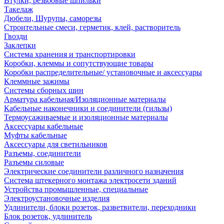
Втулки, резьбовые шпильки
Такелаж
Дюбели, Шурупы, саморезы
Строительные смеси, герметик, клей, растворитель
Гвозди
Заклепки
Система хранения и транспортировки
Коробки, клеммы и сопутствующие товары
Коробки распределительные/ установочные и аксессуары
Клеммные зажимы
Системы сборных шин
Арматура кабельная/Изоляционные материалы
Кабельные наконечники и соединители (гильзы)
Термоусаживаемые и изоляционные материалы
Аксессуары кабельные
Муфты кабельные
Аксессуары для светильников
Разъемы, соединители
Разъемы силовые
Электрические соединители различного назначения
Система штекерного монтажа электросети зданий
Устройства промышленные, специальные
Электроустановочные изделия
Удлинители, блоки розеток, разветвители, переходники
Блок розеток, удлинитель