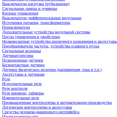
Выключатели нагрузки (рубильники)
Сигнальные лампы и зуммеры
Кнопки управления
Выключатели дифференцальные модульные
Источники питания, трансформаторы
Переключатели
Дополнительные устройства модульной системы
Посты управления и джойстики
Низковольтные устройства различного назначения и аксессуар
Преобразователи частоты, устройства плавного пуска
Сигнальные колонны
Датчики/сенсоры
Позиционные датчики
Бесконтактные датчики
Датчики физических величин (напряжения, тока и т.п.)
Аксессуары к датчикам
Реле
Исполнительные реле
Реле контроля
Реле времени, таймеры
Измерительные реле
Промышленные контроллеры и автоматизация производства
Логические контроллеры и аксессуары
Средства человеко-машинного интерфейса
Промышленная сеть