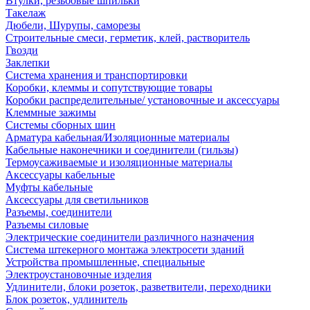
Втулки, резьбовые шпильки
Такелаж
Дюбели, Шурупы, саморезы
Строительные смеси, герметик, клей, растворитель
Гвозди
Заклепки
Система хранения и транспортировки
Коробки, клеммы и сопутствующие товары
Коробки распределительные/ установочные и аксессуары
Клеммные зажимы
Системы сборных шин
Арматура кабельная/Изоляционные материалы
Кабельные наконечники и соединители (гильзы)
Термоусаживаемые и изоляционные материалы
Аксессуары кабельные
Муфты кабельные
Аксессуары для светильников
Разъемы, соединители
Разъемы силовые
Электрические соединители различного назначения
Система штекерного монтажа электросети зданий
Устройства промышленные, специальные
Электроустановочные изделия
Удлинители, блоки розеток, разветвители, переходники
Блок розеток, удлинитель