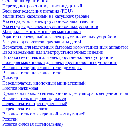
Сетевой шнур питания
Переходник розетки мультистандартный
Блок распределения питания (PDU)
Удлинитель кабельный на катушке/барабане
Аксессуары для электроустановочных изделий
Аксессуары для электроустановочных устройств
Материалы монтажные для маркировки
Адаптер переходный для электроустановочных устройств
Заглушка для розеток, для защиты детей
Держатель для модульных бытовых коммутационных аппарато
Ввод кабельный для электроустановочных изделий
Вставка светящаяся для электроустановочных устройств
Поле для маркировки для электроустановочных устройств
Выключатели, переключатели, диммеры
Выключатели, переключатели
Диммер
Переключатель кнопочный миниатюрный
Кнопка нажимная
Крышка для выключателя, кнопки, регулятора освещенности, 
Выключатель шнуровой/диммер
Переключатель трехступенчатый
Переключатель жалюзи
Выключатель с электронной коммутацией
Розетки
Розетка силовая (штепсельная)