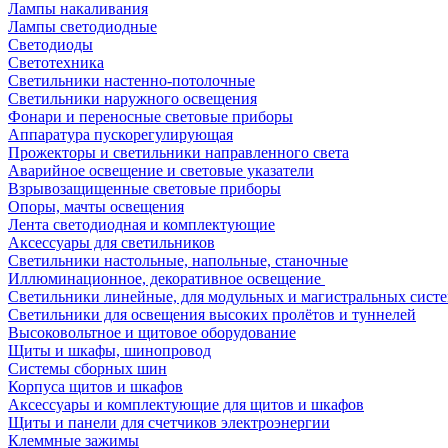
Лампы накаливания
Лампы светодиодные
Светодиоды
Светотехника
Светильники настенно-потолочные
Светильники наружного освещения
Фонари и переносные световые приборы
Аппаратура пускорегулирующая
Прожекторы и светильники направленного света
Аварийное освещение и световые указатели
Взрывозащищенные световые приборы
Опоры, мачты освещения
Лента светодиодная и комплектующие
Аксессуары для светильников
Светильники настольные, напольные, станочные
Иллюминационное, декоративное освещение
Светильники линейные, для модульных и магистральных сист
Светильники для освещения высоких пролётов и туннелей
Высоковольтное и щитовое оборудование
Щиты и шкафы, шинопровод
Системы сборных шин
Корпуса щитов и шкафов
Аксессуары и комплектующие для щитов и шкафов
Щиты и панели для счетчиков электроэнергии
Клеммные зажимы