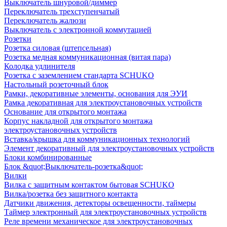
Выключатель шнуровой/диммер
Переключатель трехступенчатый
Переключатель жалюзи
Выключатель с электронной коммутацией
Розетки
Розетка силовая (штепсельная)
Розетка медная коммуникационная (витая пара)
Колодка удлинителя
Розетка с заземлением стандарта SCHUKO
Настольный розеточный блок
Рамки, декоративные элементы, основания для ЭУИ
Рамка декоративная для электроустановочных устройств
Основание для открытого монтажа
Корпус накладной для открытого монтажа
электроустановочных устройств
Вставка/крышка для коммуникационных технологий
Элемент декоративный для электроустановочных устройств
Блоки комбинированные
Блок &quot;Выключатель-розетка&quot;
Вилки
Вилка с защитным контактом бытовая SCHUKO
Вилка/розетка без защитного контакта
Датчики движения, детекторы освещенности, таймеры
Таймер электронный для электроустановочных устройств
Реле времени механическое для электроустановочных