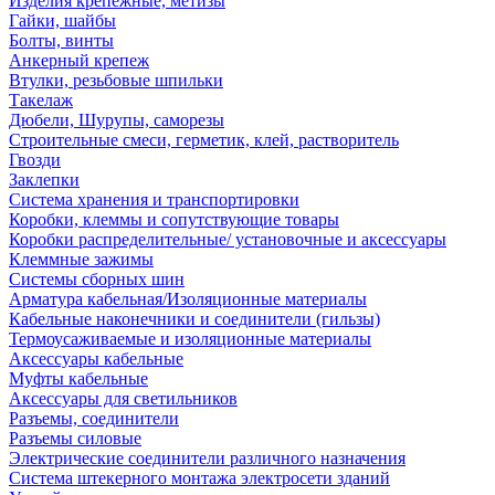
Изделия крепежные, метизы
Гайки, шайбы
Болты, винты
Анкерный крепеж
Втулки, резьбовые шпильки
Такелаж
Дюбели, Шурупы, саморезы
Строительные смеси, герметик, клей, растворитель
Гвозди
Заклепки
Система хранения и транспортировки
Коробки, клеммы и сопутствующие товары
Коробки распределительные/ установочные и аксессуары
Клеммные зажимы
Системы сборных шин
Арматура кабельная/Изоляционные материалы
Кабельные наконечники и соединители (гильзы)
Термоусаживаемые и изоляционные материалы
Аксессуары кабельные
Муфты кабельные
Аксессуары для светильников
Разъемы, соединители
Разъемы силовые
Электрические соединители различного назначения
Система штекерного монтажа электросети зданий