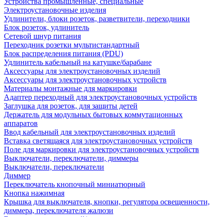
Устройства промышленные, специальные
Электроустановочные изделия
Удлинители, блоки розеток, разветвители, переходники
Блок розеток, удлинитель
Сетевой шнур питания
Переходник розетки мультистандартный
Блок распределения питания (PDU)
Удлинитель кабельный на катушке/барабане
Аксессуары для электроустановочных изделий
Аксессуары для электроустановочных устройств
Материалы монтажные для маркировки
Адаптер переходный для электроустановочных устройств
Заглушка для розеток, для защиты детей
Держатель для модульных бытовых коммутационных
аппаратов
Ввод кабельный для электроустановочных изделий
Вставка светящаяся для электроустановочных устройств
Поле для маркировки для электроустановочных устройств
Выключатели, переключатели, диммеры
Выключатели, переключатели
Диммер
Переключатель кнопочный миниатюрный
Кнопка нажимная
Крышка для выключателя, кнопки, регулятора освещенности,
диммера, переключателя жалюзи