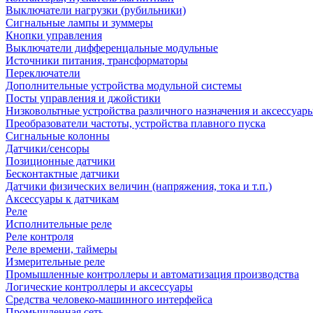
Выключатели нагрузки (рубильники)
Сигнальные лампы и зуммеры
Кнопки управления
Выключатели дифференцальные модульные
Источники питания, трансформаторы
Переключатели
Дополнительные устройства модульной системы
Посты управления и джойстики
Низковольтные устройства различного назначения и аксессуар
Преобразователи частоты, устройства плавного пуска
Сигнальные колонны
Датчики/сенсоры
Позиционные датчики
Бесконтактные датчики
Датчики физических величин (напряжения, тока и т.п.)
Аксессуары к датчикам
Реле
Исполнительные реле
Реле контроля
Реле времени, таймеры
Измерительные реле
Промышленные контроллеры и автоматизация производства
Логические контроллеры и аксессуары
Средства человеко-машинного интерфейса
Промышленная сеть