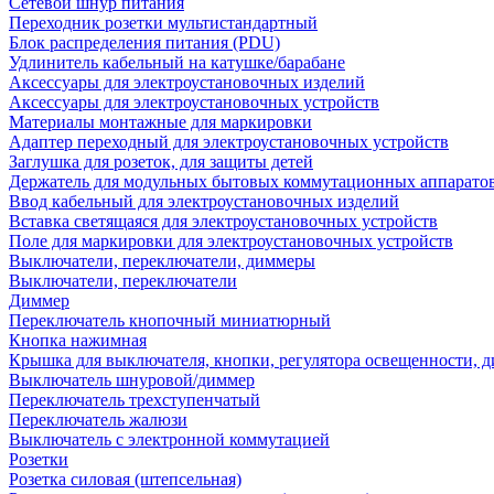
Сетевой шнур питания
Переходник розетки мультистандартный
Блок распределения питания (PDU)
Удлинитель кабельный на катушке/барабане
Аксессуары для электроустановочных изделий
Аксессуары для электроустановочных устройств
Материалы монтажные для маркировки
Адаптер переходный для электроустановочных устройств
Заглушка для розеток, для защиты детей
Держатель для модульных бытовых коммутационных аппарато
Ввод кабельный для электроустановочных изделий
Вставка светящаяся для электроустановочных устройств
Поле для маркировки для электроустановочных устройств
Выключатели, переключатели, диммеры
Выключатели, переключатели
Диммер
Переключатель кнопочный миниатюрный
Кнопка нажимная
Крышка для выключателя, кнопки, регулятора освещенности, 
Выключатель шнуровой/диммер
Переключатель трехступенчатый
Переключатель жалюзи
Выключатель с электронной коммутацией
Розетки
Розетка силовая (штепсельная)