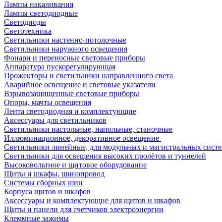
Лампы накаливания
Лампы светодиодные
Светодиоды
Светотехника
Светильники настенно-потолочные
Светильники наружного освещения
Фонари и переносные световые приборы
Аппаратура пускорегулирующая
Прожекторы и светильники направленного света
Аварийное освещение и световые указатели
Взрывозащищенные световые приборы
Опоры, мачты освещения
Лента светодиодная и комплектующие
Аксессуары для светильников
Светильники настольные, напольные, станочные
Иллюминационное, декоративное освещение
Светильники линейные, для модульных и магистральных сист
Светильники для освещения высоких пролётов и туннелей
Высоковольтное и щитовое оборудование
Щиты и шкафы, шинопровод
Системы сборных шин
Корпуса щитов и шкафов
Аксессуары и комплектующие для щитов и шкафов
Щиты и панели для счетчиков электроэнергии
Клеммные зажимы