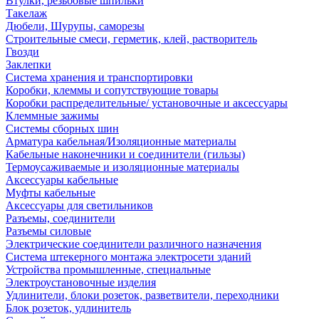
Втулки, резьбовые шпильки
Такелаж
Дюбели, Шурупы, саморезы
Строительные смеси, герметик, клей, растворитель
Гвозди
Заклепки
Система хранения и транспортировки
Коробки, клеммы и сопутствующие товары
Коробки распределительные/ установочные и аксессуары
Клеммные зажимы
Системы сборных шин
Арматура кабельная/Изоляционные материалы
Кабельные наконечники и соединители (гильзы)
Термоусаживаемые и изоляционные материалы
Аксессуары кабельные
Муфты кабельные
Аксессуары для светильников
Разъемы, соединители
Разъемы силовые
Электрические соединители различного назначения
Система штекерного монтажа электросети зданий
Устройства промышленные, специальные
Электроустановочные изделия
Удлинители, блоки розеток, разветвители, переходники
Блок розеток, удлинитель