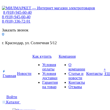
8 (918) 945-60-40
8 (918) 945-60-40
8 (918) 336-72-91
Заказать звонок
г. Краснодар, ул. Солнечная 5/12
Как купить
Компания
Условия
О
оплаты
компании
+
Новости
Условия
Статьи и
Контакты
Е
Главная
доставки
новости
Гарантия
Контакты
на товар
Отзывы
Войти
Каталог