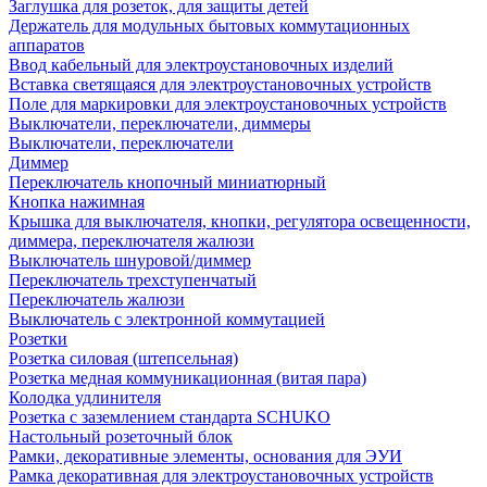
Заглушка для розеток, для защиты детей
Держатель для модульных бытовых коммутационных
аппаратов
Ввод кабельный для электроустановочных изделий
Вставка светящаяся для электроустановочных устройств
Поле для маркировки для электроустановочных устройств
Выключатели, переключатели, диммеры
Выключатели, переключатели
Диммер
Переключатель кнопочный миниатюрный
Кнопка нажимная
Крышка для выключателя, кнопки, регулятора освещенности,
диммера, переключателя жалюзи
Выключатель шнуровой/диммер
Переключатель трехступенчатый
Переключатель жалюзи
Выключатель с электронной коммутацией
Розетки
Розетка силовая (штепсельная)
Розетка медная коммуникационная (витая пара)
Колодка удлинителя
Розетка с заземлением стандарта SCHUKO
Настольный розеточный блок
Рамки, декоративные элементы, основания для ЭУИ
Рамка декоративная для электроустановочных устройств