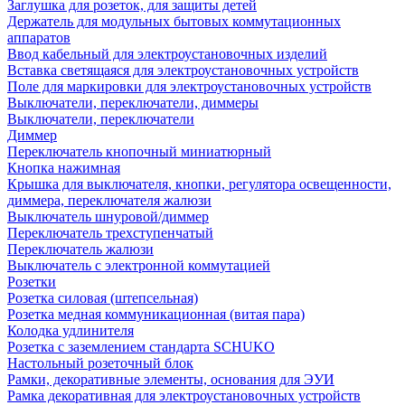
Заглушка для розеток, для защиты детей
Держатель для модульных бытовых коммутационных
аппаратов
Ввод кабельный для электроустановочных изделий
Вставка светящаяся для электроустановочных устройств
Поле для маркировки для электроустановочных устройств
Выключатели, переключатели, диммеры
Выключатели, переключатели
Диммер
Переключатель кнопочный миниатюрный
Кнопка нажимная
Крышка для выключателя, кнопки, регулятора освещенности,
диммера, переключателя жалюзи
Выключатель шнуровой/диммер
Переключатель трехступенчатый
Переключатель жалюзи
Выключатель с электронной коммутацией
Розетки
Розетка силовая (штепсельная)
Розетка медная коммуникационная (витая пара)
Колодка удлинителя
Розетка с заземлением стандарта SCHUKO
Настольный розеточный блок
Рамки, декоративные элементы, основания для ЭУИ
Рамка декоративная для электроустановочных устройств