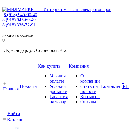
8 (918) 945-60-40
8 (918) 945-60-40
8 (918) 336-72-91
Заказать звонок
г. Краснодар, ул. Солнечная 5/12
Как купить
Компания
Условия
О
оплаты
компании
+
Новости
Условия
Статьи и
Контакты
Е
Главная
доставки
новости
Гарантия
Контакты
на товар
Отзывы
Войти
Каталог