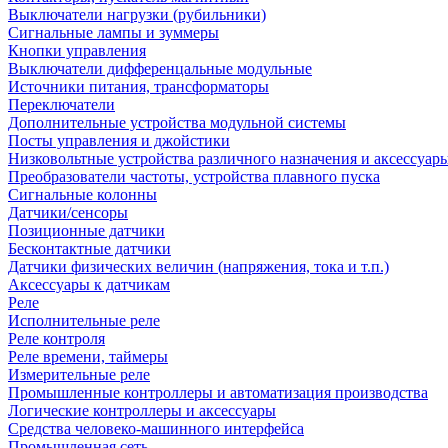
Выключатели нагрузки (рубильники)
Сигнальные лампы и зуммеры
Кнопки управления
Выключатели дифференцальные модульные
Источники питания, трансформаторы
Переключатели
Дополнительные устройства модульной системы
Посты управления и джойстики
Низковольтные устройства различного назначения и аксессуар
Преобразователи частоты, устройства плавного пуска
Сигнальные колонны
Датчики/сенсоры
Позиционные датчики
Бесконтактные датчики
Датчики физических величин (напряжения, тока и т.п.)
Аксессуары к датчикам
Реле
Исполнительные реле
Реле контроля
Реле времени, таймеры
Измерительные реле
Промышленные контроллеры и автоматизация производства
Логические контроллеры и аксессуары
Средства человеко-машинного интерфейса
Промышленная сеть