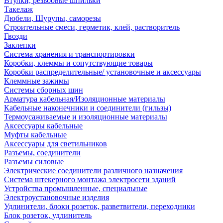
Втулки, резьбовые шпильки
Такелаж
Дюбели, Шурупы, саморезы
Строительные смеси, герметик, клей, растворитель
Гвозди
Заклепки
Система хранения и транспортировки
Коробки, клеммы и сопутствующие товары
Коробки распределительные/ установочные и аксессуары
Клеммные зажимы
Системы сборных шин
Арматура кабельная/Изоляционные материалы
Кабельные наконечники и соединители (гильзы)
Термоусаживаемые и изоляционные материалы
Аксессуары кабельные
Муфты кабельные
Аксессуары для светильников
Разъемы, соединители
Разъемы силовые
Электрические соединители различного назначения
Система штекерного монтажа электросети зданий
Устройства промышленные, специальные
Электроустановочные изделия
Удлинители, блоки розеток, разветвители, переходники
Блок розеток, удлинитель