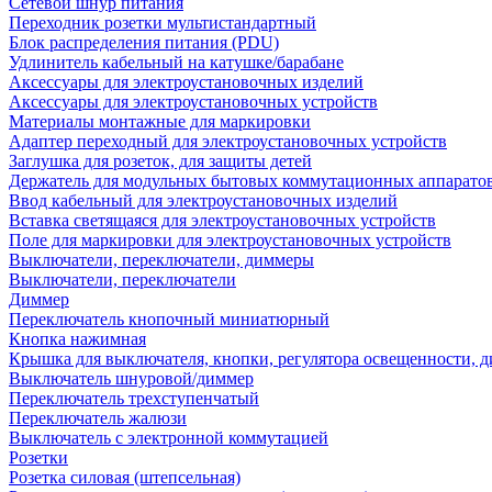
Сетевой шнур питания
Переходник розетки мультистандартный
Блок распределения питания (PDU)
Удлинитель кабельный на катушке/барабане
Аксессуары для электроустановочных изделий
Аксессуары для электроустановочных устройств
Материалы монтажные для маркировки
Адаптер переходный для электроустановочных устройств
Заглушка для розеток, для защиты детей
Держатель для модульных бытовых коммутационных аппарато
Ввод кабельный для электроустановочных изделий
Вставка светящаяся для электроустановочных устройств
Поле для маркировки для электроустановочных устройств
Выключатели, переключатели, диммеры
Выключатели, переключатели
Диммер
Переключатель кнопочный миниатюрный
Кнопка нажимная
Крышка для выключателя, кнопки, регулятора освещенности, 
Выключатель шнуровой/диммер
Переключатель трехступенчатый
Переключатель жалюзи
Выключатель с электронной коммутацией
Розетки
Розетка силовая (штепсельная)