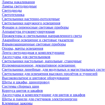
Лампы накаливания
Лампы светодиодные
Светодиоды
Светотехника
Светильники настенно-потолочные
Светильники наружного освещения
Фонари и переносные световые приборы
Аппаратура пускорегулирующая
Прожекторы и светильники направленного света
Аварийное освещение и световые указатели
Взрывозащищенные световые приборы
Опоры, мачты освещения
Лента светодиодная и комплектующие
Аксессуары для светильников
Светильники настольные, напольные, станочные
Иллюминационное, декоративное освещение
Светильники линейные, для модульных и магистральных сист
Светильники для освещения высоких пролётов и туннелей
Высоковольтное и щитовое оборудование
Щиты и шкафы, шинопровод
Системы сборных шин
Корпуса щитов и шкафов
Аксессуары и комплектующие для щитов и шкафов
Щиты и панели для счетчиков электроэнергии
Клеммные зажимы