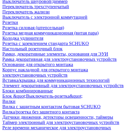
Выключатель шнуровой/диммер
Переключатель трехступенчатый
Переключатель жалюзи
Выключатель с электронной коммутацией
Розетки
Розетка силовая (штепсельная)
Розетка медная коммуникационная (витая пара)
Колодка удлинителя
Розетка с заземлением стандарта SCHUKO
Настольный розеточный блок
Рамки, декоративные элементы, основания для ЭУИ
Рамка декоративная для электроустановочных устройств
Основание для открытого монтажа
Корпус накладной для открытого монтажа
электроустановочных устройств
Вставка/крышка для коммуникационных технологий
Элемент декоративный для электроустановочных устройств
Блоки комбинированные
Блок &quot;Выключатель-розетка&quot;
Вилки
Вилка с защитным контактом бытовая SCHUKO
Вилка/розетка без защитного контакта
Датчики движения, детекторы освещенности, таймеры
Таймер электронный для электроустановочных устройств
Реле времени механическое для электроустановочных