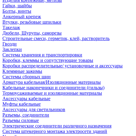
Изделия крепежные, метизы
Гайки, шайбы
Болты, винты
Анкерный крепеж
Втулки, резьбовые шпильки
Такелаж
Дюбели, Шурупы, саморезы
Строительные смеси, герметик, клей, растворитель
Гвозди
Заклепки
Система хранения и транспортировки
Коробки, клеммы и сопутствующие товары
Коробки распределительные/ установочные и аксессуары
Клеммные зажимы
Системы сборных шин
Арматура кабельная/Изоляционные материалы
Кабельные наконечники и соединители (гильзы)
Термоусаживаемые и изоляционные материалы
Аксессуары кабельные
Муфты кабельные
Аксессуары для светильников
Разъемы, соединители
Разъемы силовые
Электрические соединители различного назначения
Система штекерного монтажа электросети зданий