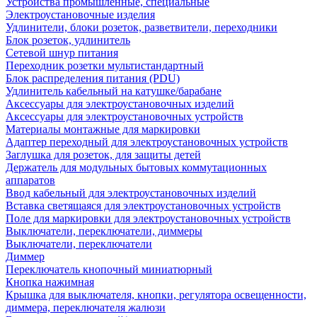
Устройства промышленные, специальные
Электроустановочные изделия
Удлинители, блоки розеток, разветвители, переходники
Блок розеток, удлинитель
Сетевой шнур питания
Переходник розетки мультистандартный
Блок распределения питания (PDU)
Удлинитель кабельный на катушке/барабане
Аксессуары для электроустановочных изделий
Аксессуары для электроустановочных устройств
Материалы монтажные для маркировки
Адаптер переходный для электроустановочных устройств
Заглушка для розеток, для защиты детей
Держатель для модульных бытовых коммутационных
аппаратов
Ввод кабельный для электроустановочных изделий
Вставка светящаяся для электроустановочных устройств
Поле для маркировки для электроустановочных устройств
Выключатели, переключатели, диммеры
Выключатели, переключатели
Диммер
Переключатель кнопочный миниатюрный
Кнопка нажимная
Крышка для выключателя, кнопки, регулятора освещенности,
диммера, переключателя жалюзи