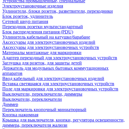
Устройства промышленные, специальные
Электроустановочные изделия
Удлинители, блоки розеток, разветвители, переходники
Блок розеток, удлинитель
Сетевой шнур питания
Переходник розетки мультистандартный
Блок распределения питания (PDU)
Удлинитель кабельный на катушке/барабане
Аксессуары для электроустановочных изделий
Аксессуары для электроустановочных устройств
Материалы монтажные для маркировки
Адаптер переходный для электроустановочных устройств
Заглушка для розеток, для защиты детей
Держатель для модульных бытовых коммутационных
аппаратов
Ввод кабельный для электроустановочных изделий
Вставка светящаяся для электроустановочных устройств
Поле для маркировки для электроустановочных устройств
Выключатели, переключатели, диммеры
Выключатели, переключатели
Диммер
Переключатель кнопочный миниатюрный
Кнопка нажимная
Крышка для выключателя, кнопки, регулятора освещенности,
диммера, переключателя жалюзи