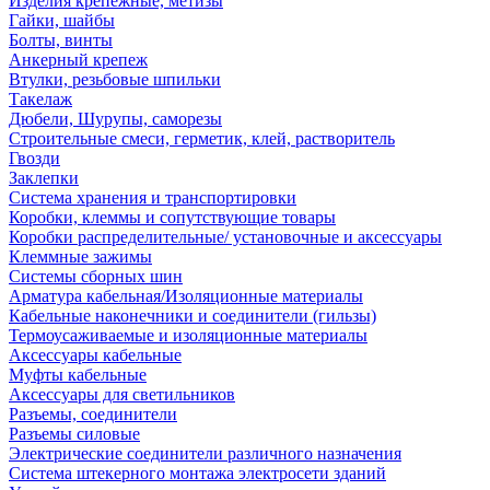
Изделия крепежные, метизы
Гайки, шайбы
Болты, винты
Анкерный крепеж
Втулки, резьбовые шпильки
Такелаж
Дюбели, Шурупы, саморезы
Строительные смеси, герметик, клей, растворитель
Гвозди
Заклепки
Система хранения и транспортировки
Коробки, клеммы и сопутствующие товары
Коробки распределительные/ установочные и аксессуары
Клеммные зажимы
Системы сборных шин
Арматура кабельная/Изоляционные материалы
Кабельные наконечники и соединители (гильзы)
Термоусаживаемые и изоляционные материалы
Аксессуары кабельные
Муфты кабельные
Аксессуары для светильников
Разъемы, соединители
Разъемы силовые
Электрические соединители различного назначения
Система штекерного монтажа электросети зданий