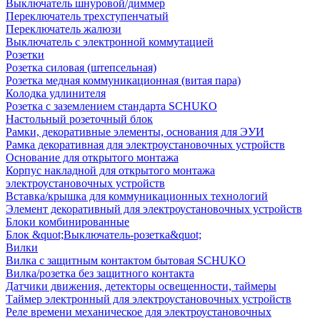
Выключатель шнуровой/диммер
Переключатель трехступенчатый
Переключатель жалюзи
Выключатель с электронной коммутацией
Розетки
Розетка силовая (штепсельная)
Розетка медная коммуникационная (витая пара)
Колодка удлинителя
Розетка с заземлением стандарта SCHUKO
Настольный розеточный блок
Рамки, декоративные элементы, основания для ЭУИ
Рамка декоративная для электроустановочных устройств
Основание для открытого монтажа
Корпус накладной для открытого монтажа
электроустановочных устройств
Вставка/крышка для коммуникационных технологий
Элемент декоративный для электроустановочных устройств
Блоки комбинированные
Блок &quot;Выключатель-розетка&quot;
Вилки
Вилка с защитным контактом бытовая SCHUKO
Вилка/розетка без защитного контакта
Датчики движения, детекторы освещенности, таймеры
Таймер электронный для электроустановочных устройств
Реле времени механическое для электроустановочных