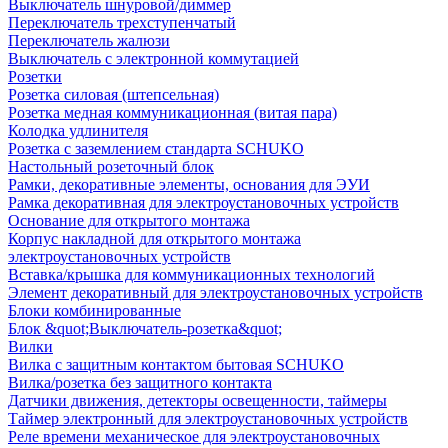
Выключатель шнуровой/диммер
Переключатель трехступенчатый
Переключатель жалюзи
Выключатель с электронной коммутацией
Розетки
Розетка силовая (штепсельная)
Розетка медная коммуникационная (витая пара)
Колодка удлинителя
Розетка с заземлением стандарта SCHUKO
Настольный розеточный блок
Рамки, декоративные элементы, основания для ЭУИ
Рамка декоративная для электроустановочных устройств
Основание для открытого монтажа
Корпус накладной для открытого монтажа
электроустановочных устройств
Вставка/крышка для коммуникационных технологий
Элемент декоративный для электроустановочных устройств
Блоки комбинированные
Блок &quot;Выключатель-розетка&quot;
Вилки
Вилка с защитным контактом бытовая SCHUKO
Вилка/розетка без защитного контакта
Датчики движения, детекторы освещенности, таймеры
Таймер электронный для электроустановочных устройств
Реле времени механическое для электроустановочных