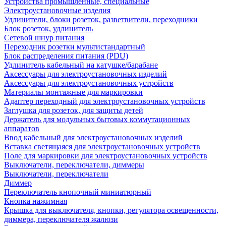
Устройства промышленные, специальные
Электроустановочные изделия
Удлинители, блоки розеток, разветвители, переходники
Блок розеток, удлинитель
Сетевой шнур питания
Переходник розетки мультистандартный
Блок распределения питания (PDU)
Удлинитель кабельный на катушке/барабане
Аксессуары для электроустановочных изделий
Аксессуары для электроустановочных устройств
Материалы монтажные для маркировки
Адаптер переходный для электроустановочных устройств
Заглушка для розеток, для защиты детей
Держатель для модульных бытовых коммутационных
аппаратов
Ввод кабельный для электроустановочных изделий
Вставка светящаяся для электроустановочных устройств
Поле для маркировки для электроустановочных устройств
Выключатели, переключатели, диммеры
Выключатели, переключатели
Диммер
Переключатель кнопочный миниатюрный
Кнопка нажимная
Крышка для выключателя, кнопки, регулятора освещенности,
диммера, переключателя жалюзи