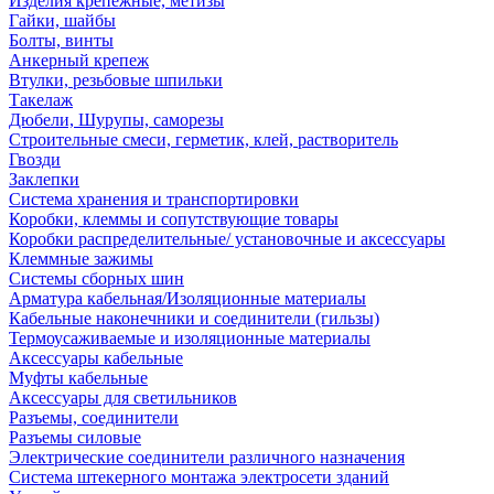
Изделия крепежные, метизы
Гайки, шайбы
Болты, винты
Анкерный крепеж
Втулки, резьбовые шпильки
Такелаж
Дюбели, Шурупы, саморезы
Строительные смеси, герметик, клей, растворитель
Гвозди
Заклепки
Система хранения и транспортировки
Коробки, клеммы и сопутствующие товары
Коробки распределительные/ установочные и аксессуары
Клеммные зажимы
Системы сборных шин
Арматура кабельная/Изоляционные материалы
Кабельные наконечники и соединители (гильзы)
Термоусаживаемые и изоляционные материалы
Аксессуары кабельные
Муфты кабельные
Аксессуары для светильников
Разъемы, соединители
Разъемы силовые
Электрические соединители различного назначения
Система штекерного монтажа электросети зданий