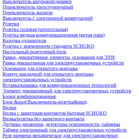
Выключатель шнуровой/диммер
Переключатель трехступенчатый
Переключатель жалюзи
Выключатель с электронной коммутацией
Розетки
Розетка силовая (штепсельная)
Розетка медная коммуникационная (витая пара)
Колодка удлинителя
Розетка с заземлением стандарта SCHUKO
Настольный розеточный блок
Рамки, декоративные элементы, основания для ЭУИ
Рамка декоративная для электроустановочных устройств
Основание для открытого монтажа
Корпус накладной для открытого монтажа
электроустановочных устройств
Вставка/крышка для коммуникационных технологий
Элемент декоративный для электроустановочных устройств
Блоки комбинированные
Блок &quot;Выключатель-розетка&quot;
Вилки
Вилка с защитным контактом бытовая SCHUKO
Вилка/розетка без защитного контакта
Датчики движения, детекторы освещенности, таймеры
Таймер электронный для электроустановочных устройств
Реле времени механическое для электроустановочных