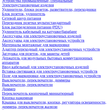
Устройства промышленные, специальные
Электроустановочные изделия
Удлинители, блоки розеток, разветвители, переходники
Блок розеток, удлинитель
Сетевой шнур питания
Переходник розетки мультистандартный
Блок распределения питания (PDU)
Удлинитель кабельный на катушке/барабане
Аксессуары для электроустановочных изделий
Аксессуары для электроустановочных устройств
Материалы монтажные для маркировки
Адаптер переходный для электроустановочных устройств
Заглушка для розеток, для защиты детей
Держатель для модульных бытовых коммутационных
аппаратов
Ввод кабельный для электроустановочных изделий
Вставка светящаяся для электроустановочных устройств
Поле для маркировки для электроустановочных устройств
Выключатели, переключатели, диммеры
Выключатели, переключатели
Диммер
Переключатель кнопочный миниатюрный
Кнопка нажимная
Крышка для выключателя, кнопки, регулятора освещенности,
диммера, переключателя жалюзи