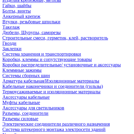
Изделия крепежные, метизы
Гайки, шайбы
Болты, винты
Анкерный крепеж
Втулки, резьбовые шпильки
Такелаж
Дюбели, Шурупы, саморезы
Строительные смеси, герметик, клей, растворитель
Гвозди
Заклепки
Система хранения и транспортировки
Коробки, клеммы и сопутствующие товары
Коробки распределительные/ установочные и аксессуары
Клеммные зажимы
Системы сборных шин
Арматура кабельная/Изоляционные материалы
Кабельные наконечники и соединители (гильзы)
Термоусаживаемые и изоляционные материалы
Аксессуары кабельные
Муфты кабельные
Аксессуары для светильников
Разъемы, соединители
Разъемы силовые
Электрические соединители различного назначения
Система штекерного монтажа электросети зданий