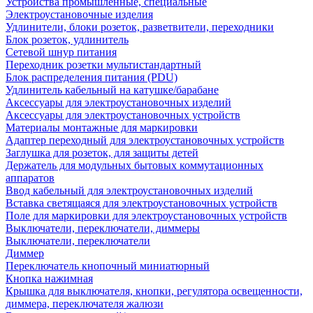
Устройства промышленные, специальные
Электроустановочные изделия
Удлинители, блоки розеток, разветвители, переходники
Блок розеток, удлинитель
Сетевой шнур питания
Переходник розетки мультистандартный
Блок распределения питания (PDU)
Удлинитель кабельный на катушке/барабане
Аксессуары для электроустановочных изделий
Аксессуары для электроустановочных устройств
Материалы монтажные для маркировки
Адаптер переходный для электроустановочных устройств
Заглушка для розеток, для защиты детей
Держатель для модульных бытовых коммутационных
аппаратов
Ввод кабельный для электроустановочных изделий
Вставка светящаяся для электроустановочных устройств
Поле для маркировки для электроустановочных устройств
Выключатели, переключатели, диммеры
Выключатели, переключатели
Диммер
Переключатель кнопочный миниатюрный
Кнопка нажимная
Крышка для выключателя, кнопки, регулятора освещенности,
диммера, переключателя жалюзи