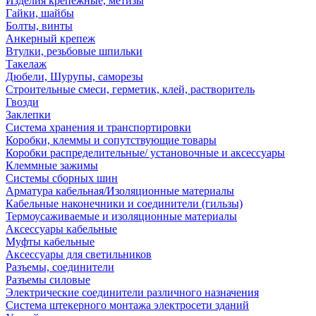
Изделия крепежные, метизы
Гайки, шайбы
Болты, винты
Анкерный крепеж
Втулки, резьбовые шпильки
Такелаж
Дюбели, Шурупы, саморезы
Строительные смеси, герметик, клей, растворитель
Гвозди
Заклепки
Система хранения и транспортировки
Коробки, клеммы и сопутствующие товары
Коробки распределительные/ установочные и аксессуары
Клеммные зажимы
Системы сборных шин
Арматура кабельная/Изоляционные материалы
Кабельные наконечники и соединители (гильзы)
Термоусаживаемые и изоляционные материалы
Аксессуары кабельные
Муфты кабельные
Аксессуары для светильников
Разъемы, соединители
Разъемы силовые
Электрические соединители различного назначения
Система штекерного монтажа электросети зданий