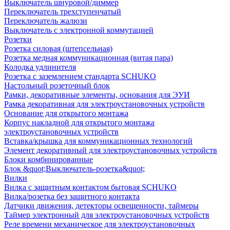
Выключатель шнуровой/диммер
Переключатель трехступенчатый
Переключатель жалюзи
Выключатель с электронной коммутацией
Розетки
Розетка силовая (штепсельная)
Розетка медная коммуникационная (витая пара)
Колодка удлинителя
Розетка с заземлением стандарта SCHUKO
Настольный розеточный блок
Рамки, декоративные элементы, основания для ЭУИ
Рамка декоративная для электроустановочных устройств
Основание для открытого монтажа
Корпус накладной для открытого монтажа
электроустановочных устройств
Вставка/крышка для коммуникационных технологий
Элемент декоративный для электроустановочных устройств
Блоки комбинированные
Блок &quot;Выключатель-розетка&quot;
Вилки
Вилка с защитным контактом бытовая SCHUKO
Вилка/розетка без защитного контакта
Датчики движения, детекторы освещенности, таймеры
Таймер электронный для электроустановочных устройств
Реле времени механическое для электроустановочных