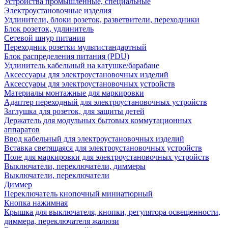
Устройства промышленные, специальные
Электроустановочные изделия
Удлинители, блоки розеток, разветвители, переходники
Блок розеток, удлинитель
Сетевой шнур питания
Переходник розетки мультистандартный
Блок распределения питания (PDU)
Удлинитель кабельный на катушке/барабане
Аксессуары для электроустановочных изделий
Аксессуары для электроустановочных устройств
Материалы монтажные для маркировки
Адаптер переходный для электроустановочных устройств
Заглушка для розеток, для защиты детей
Держатель для модульных бытовых коммутационных
аппаратов
Ввод кабельный для электроустановочных изделий
Вставка светящаяся для электроустановочных устройств
Поле для маркировки для электроустановочных устройств
Выключатели, переключатели, диммеры
Выключатели, переключатели
Диммер
Переключатель кнопочный миниатюрный
Кнопка нажимная
Крышка для выключателя, кнопки, регулятора освещенности,
диммера, переключателя жалюзи