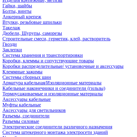
Изделия крепежные, метизы
Гайки, шайбы
Болты, винты
Анкерный крепеж
Втулки, резьбовые шпильки
Такелаж
Дюбели, Шурупы, саморезы
Строительные смеси, герметик, клей, растворитель
Гвозди
Заклепки
Система хранения и транспортировки
Коробки, клеммы и сопутствующие товары
Коробки распределительные/ установочные и аксессуары
Клеммные зажимы
Системы сборных шин
Арматура кабельная/Изоляционные материалы
Кабельные наконечники и соединители (гильзы)
Термоусаживаемые и изоляционные материалы
Аксессуары кабельные
Муфты кабельные
Аксессуары для светильников
Разъемы, соединители
Разъемы силовые
Электрические соединители различного назначения
Система штекерного монтажа электросети зданий