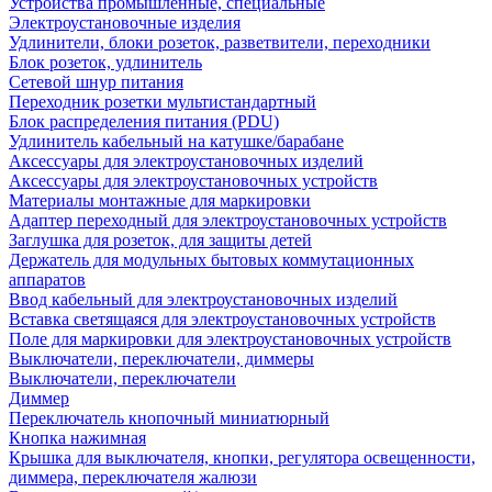
Устройства промышленные, специальные
Электроустановочные изделия
Удлинители, блоки розеток, разветвители, переходники
Блок розеток, удлинитель
Сетевой шнур питания
Переходник розетки мультистандартный
Блок распределения питания (PDU)
Удлинитель кабельный на катушке/барабане
Аксессуары для электроустановочных изделий
Аксессуары для электроустановочных устройств
Материалы монтажные для маркировки
Адаптер переходный для электроустановочных устройств
Заглушка для розеток, для защиты детей
Держатель для модульных бытовых коммутационных
аппаратов
Ввод кабельный для электроустановочных изделий
Вставка светящаяся для электроустановочных устройств
Поле для маркировки для электроустановочных устройств
Выключатели, переключатели, диммеры
Выключатели, переключатели
Диммер
Переключатель кнопочный миниатюрный
Кнопка нажимная
Крышка для выключателя, кнопки, регулятора освещенности,
диммера, переключателя жалюзи