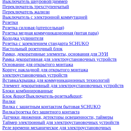
Выключатель шнуровой/диммер
Переключатель трехступенчатый
Переключатель жалюзи
Выключатель с электронной коммутацией
Розетки
Розетка силовая (штепсельная)
Розетка медная коммуникационная (витая пара)
Колодка удлинителя
Розетка с заземлением стандарта SCHUKO
Настольный розеточный блок
Рамки, декоративные элементы, основания для ЭУИ
Рамка декоративная для электроустановочных устройств
Основание для открытого монтажа
Корпус накладной для открытого монтажа
электроустановочных устройств
Вставка/крышка для коммуникационных технологий
Элемент декоративный для электроустановочных устройств
Блоки комбинированные
Блок &quot;Выключатель-розетка&quot;
Вилки
Вилка с защитным контактом бытовая SCHUKO
Вилка/розетка без защитного контакта
Датчики движения, детекторы освещенности, таймеры
Таймер электронный для электроустановочных устройств
Реле времени механическое для электроустановочных