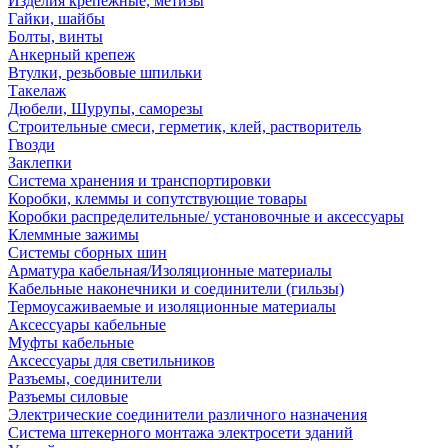
Изделия крепежные, метизы
Гайки, шайбы
Болты, винты
Анкерный крепеж
Втулки, резьбовые шпильки
Такелаж
Дюбели, Шурупы, саморезы
Строительные смеси, герметик, клей, растворитель
Гвозди
Заклепки
Система хранения и транспортировки
Коробки, клеммы и сопутствующие товары
Коробки распределительные/ установочные и аксессуары
Клеммные зажимы
Системы сборных шин
Арматура кабельная/Изоляционные материалы
Кабельные наконечники и соединители (гильзы)
Термоусаживаемые и изоляционные материалы
Аксессуары кабельные
Муфты кабельные
Аксессуары для светильников
Разъемы, соединители
Разъемы силовые
Электрические соединители различного назначения
Система штекерного монтажа электросети зданий