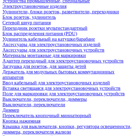
Устройства промышленные, специальные
Электроустановочные изделия
Удлинители, блоки розеток, разветвители, переходники
Блок розеток, удлинитель
Сетевой шнур питания
Переходник розетки мультистандартный
Блок распределения питания (PDU)
Удлинитель кабельный на катушке/барабане
Аксессуары для электроустановочных изделий
Аксессуары для электроустановочных устройств
Материалы монтажные для маркировки
Адаптер переходный для электроустановочных устройств
Заглушка для розеток, для защиты детей
Держатель для модульных бытовых коммутационных
аппаратов
Ввод кабельный для электроустановочных изделий
Вставка светящаяся для электроустановочных устройств
Поле для маркировки для электроустановочных устройств
Выключатели, переключатели, диммеры
Выключатели, переключатели
Диммер
Переключатель кнопочный миниатюрный
Кнопка нажимная
Крышка для выключателя, кнопки, регулятора освещенности,
диммера, переключателя жалюзи