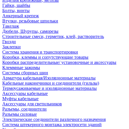
Изделия крепежные, метизы
Гайки, шайбы
Болты, винты
Анкерный крепеж
Втулки, резьбовые шпильки
Такелаж
Дюбели, Шурупы, саморезы
Строительные смеси, герметик, клей, растворитель
Гвозди
Заклепки
Система хранения и транспортировки
Коробки, клеммы и сопутствующие товары
Коробки распределительные/ установочные и аксессуары
Клеммные зажимы
Системы сборных шин
Арматура кабельная/Изоляционные материалы
Кабельные наконечники и соединители (гильзы)
Термоусаживаемые и изоляционные материалы
Аксессуары кабельные
Муфты кабельные
Аксессуары для светильников
Разъемы, соединители
Разъемы силовые
Электрические соединители различного назначения
Система штекерного монтажа электросети зданий