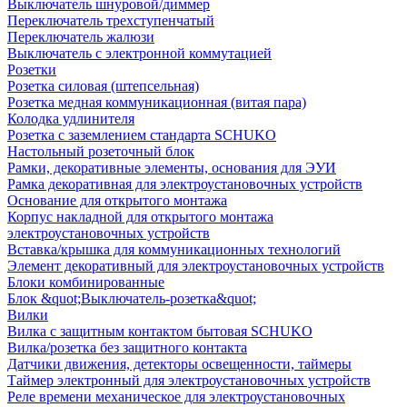
Выключатель шнуровой/диммер
Переключатель трехступенчатый
Переключатель жалюзи
Выключатель с электронной коммутацией
Розетки
Розетка силовая (штепсельная)
Розетка медная коммуникационная (витая пара)
Колодка удлинителя
Розетка с заземлением стандарта SCHUKO
Настольный розеточный блок
Рамки, декоративные элементы, основания для ЭУИ
Рамка декоративная для электроустановочных устройств
Основание для открытого монтажа
Корпус накладной для открытого монтажа
электроустановочных устройств
Вставка/крышка для коммуникационных технологий
Элемент декоративный для электроустановочных устройств
Блоки комбинированные
Блок &quot;Выключатель-розетка&quot;
Вилки
Вилка с защитным контактом бытовая SCHUKO
Вилка/розетка без защитного контакта
Датчики движения, детекторы освещенности, таймеры
Таймер электронный для электроустановочных устройств
Реле времени механическое для электроустановочных