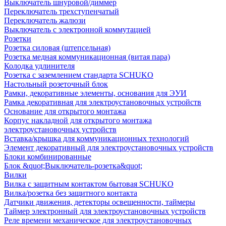
Выключатель шнуровой/диммер
Переключатель трехступенчатый
Переключатель жалюзи
Выключатель с электронной коммутацией
Розетки
Розетка силовая (штепсельная)
Розетка медная коммуникационная (витая пара)
Колодка удлинителя
Розетка с заземлением стандарта SCHUKO
Настольный розеточный блок
Рамки, декоративные элементы, основания для ЭУИ
Рамка декоративная для электроустановочных устройств
Основание для открытого монтажа
Корпус накладной для открытого монтажа
электроустановочных устройств
Вставка/крышка для коммуникационных технологий
Элемент декоративный для электроустановочных устройств
Блоки комбинированные
Блок &quot;Выключатель-розетка&quot;
Вилки
Вилка с защитным контактом бытовая SCHUKO
Вилка/розетка без защитного контакта
Датчики движения, детекторы освещенности, таймеры
Таймер электронный для электроустановочных устройств
Реле времени механическое для электроустановочных