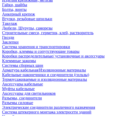
Изделия крепежные, метизы
Гайки, шайбы
Болты, винты
Анкерный крепеж
Втулки, резьбовые шпильки
Такелаж
Дюбели, Шурупы, саморезы
Строительные смеси, герметик, клей, растворитель
Гвозди
Заклепки
Система хранения и транспортировки
Коробки, клеммы и сопутствующие товары
Коробки распределительные/ установочные и аксессуары
Клеммные зажимы
Системы сборных шин
Арматура кабельная/Изоляционные материалы
Кабельные наконечники и соединители (гильзы)
Термоусаживаемые и изоляционные материалы
Аксессуары кабельные
Муфты кабельные
Аксессуары для светильников
Разъемы, соединители
Разъемы силовые
Электрические соединители различного назначения
Система штекерного монтажа электросети зданий