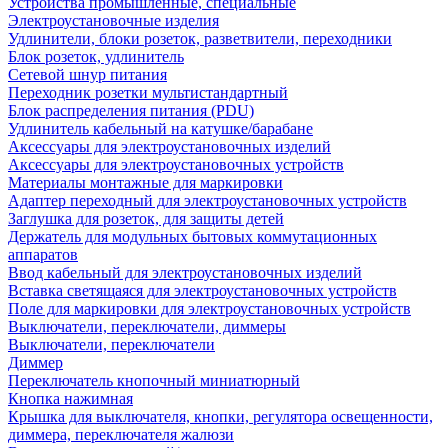
Устройства промышленные, специальные
Электроустановочные изделия
Удлинители, блоки розеток, разветвители, переходники
Блок розеток, удлинитель
Сетевой шнур питания
Переходник розетки мультистандартный
Блок распределения питания (PDU)
Удлинитель кабельный на катушке/барабане
Аксессуары для электроустановочных изделий
Аксессуары для электроустановочных устройств
Материалы монтажные для маркировки
Адаптер переходный для электроустановочных устройств
Заглушка для розеток, для защиты детей
Держатель для модульных бытовых коммутационных
аппаратов
Ввод кабельный для электроустановочных изделий
Вставка светящаяся для электроустановочных устройств
Поле для маркировки для электроустановочных устройств
Выключатели, переключатели, диммеры
Выключатели, переключатели
Диммер
Переключатель кнопочный миниатюрный
Кнопка нажимная
Крышка для выключателя, кнопки, регулятора освещенности,
диммера, переключателя жалюзи