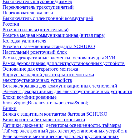
Выключатель шнуровой/диммер
Переключатель трехступенчатый
Переключатель жалюзи
Выключатель с электронной коммутацией
Розетки
Розетка силовая (штепсельная)
Розетка медная коммуникационная (витая пара)
Колодка удлинителя
Розетка с заземлением стандарта SCHUKO
Настольный розеточный блок
Рамки, декоративные элементы, основания для ЭУИ
Рамка декоративная для электроустановочных устройств
Основание для открытого монтажа
Корпус накладной для открытого монтажа
электроустановочных устройств
Вставка/крышка для коммуникационных технологий
Элемент декоративный для электроустановочных устройств
Блоки комбинированные
Блок &quot;Выключатель-розетка&quot;
Вилки
Вилка с защитным контактом бытовая SCHUKO
Вилка/розетка без защитного контакта
Датчики движения, детекторы освещенности, таймеры
Таймер электронный для электроустановочных устройств
Реле времени механическое для электроустановочных