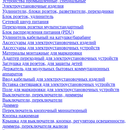
Устройства промышленные, специальные
Электроустановочные изделия
Удлинители, блоки розеток, разветвители, переходники
Блок розеток, удлинитель
Сетевой шнур питания
Переходник розетки мультистандартный
Блок распределения питания (PDU)
Удлинитель кабельный на катушке/барабане
Аксессуары для электроустановочных изделий
Аксессуары для электроустановочных устройств
Материалы монтажные для маркировки
Адаптер переходный для электроустановочных устройств
Заглушка для розеток, для защиты детей
Держатель для модульных бытовых коммутационных
аппаратов
Ввод кабельный для электроустановочных изделий
Вставка светящаяся для электроустановочных устройств
Поле для маркировки для электроустановочных устройств
Выключатели, переключатели, диммеры
Выключатели, переключатели
Диммер
Переключатель кнопочный миниатюрный
Кнопка нажимная
Крышка для выключателя, кнопки, регулятора освещенности,
диммера, переключателя жалюзи