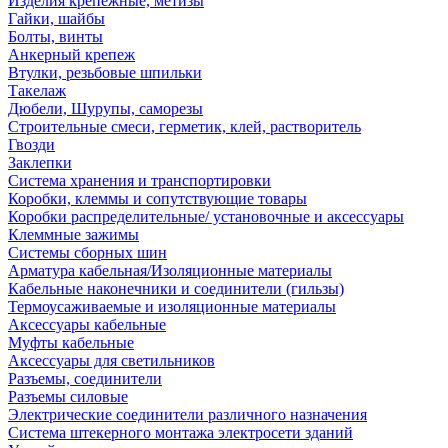
Изделия крепежные, метизы
Гайки, шайбы
Болты, винты
Анкерный крепеж
Втулки, резьбовые шпильки
Такелаж
Дюбели, Шурупы, саморезы
Строительные смеси, герметик, клей, растворитель
Гвозди
Заклепки
Система хранения и транспортировки
Коробки, клеммы и сопутствующие товары
Коробки распределительные/ установочные и аксессуары
Клеммные зажимы
Системы сборных шин
Арматура кабельная/Изоляционные материалы
Кабельные наконечники и соединители (гильзы)
Термоусаживаемые и изоляционные материалы
Аксессуары кабельные
Муфты кабельные
Аксессуары для светильников
Разъемы, соединители
Разъемы силовые
Электрические соединители различного назначения
Система штекерного монтажа электросети зданий