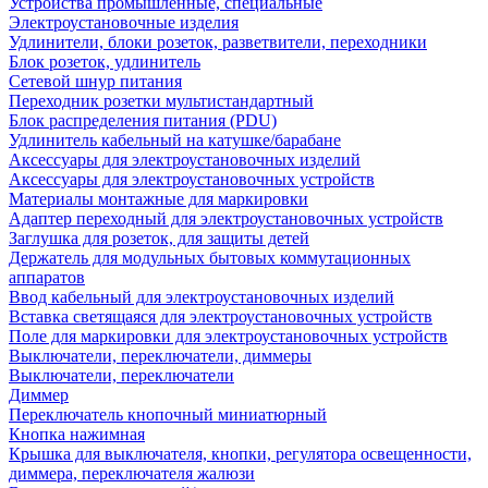
Устройства промышленные, специальные
Электроустановочные изделия
Удлинители, блоки розеток, разветвители, переходники
Блок розеток, удлинитель
Сетевой шнур питания
Переходник розетки мультистандартный
Блок распределения питания (PDU)
Удлинитель кабельный на катушке/барабане
Аксессуары для электроустановочных изделий
Аксессуары для электроустановочных устройств
Материалы монтажные для маркировки
Адаптер переходный для электроустановочных устройств
Заглушка для розеток, для защиты детей
Держатель для модульных бытовых коммутационных
аппаратов
Ввод кабельный для электроустановочных изделий
Вставка светящаяся для электроустановочных устройств
Поле для маркировки для электроустановочных устройств
Выключатели, переключатели, диммеры
Выключатели, переключатели
Диммер
Переключатель кнопочный миниатюрный
Кнопка нажимная
Крышка для выключателя, кнопки, регулятора освещенности,
диммера, переключателя жалюзи