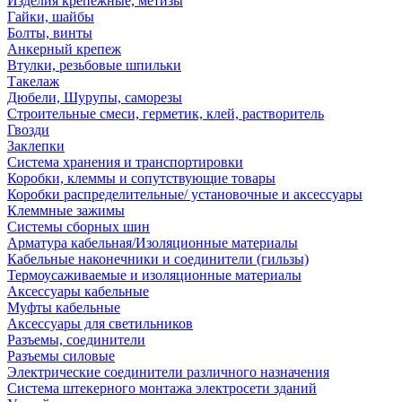
Изделия крепежные, метизы
Гайки, шайбы
Болты, винты
Анкерный крепеж
Втулки, резьбовые шпильки
Такелаж
Дюбели, Шурупы, саморезы
Строительные смеси, герметик, клей, растворитель
Гвозди
Заклепки
Система хранения и транспортировки
Коробки, клеммы и сопутствующие товары
Коробки распределительные/ установочные и аксессуары
Клеммные зажимы
Системы сборных шин
Арматура кабельная/Изоляционные материалы
Кабельные наконечники и соединители (гильзы)
Термоусаживаемые и изоляционные материалы
Аксессуары кабельные
Муфты кабельные
Аксессуары для светильников
Разъемы, соединители
Разъемы силовые
Электрические соединители различного назначения
Система штекерного монтажа электросети зданий