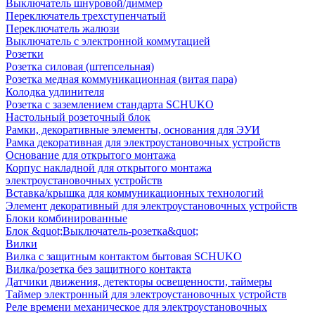
Выключатель шнуровой/диммер
Переключатель трехступенчатый
Переключатель жалюзи
Выключатель с электронной коммутацией
Розетки
Розетка силовая (штепсельная)
Розетка медная коммуникационная (витая пара)
Колодка удлинителя
Розетка с заземлением стандарта SCHUKO
Настольный розеточный блок
Рамки, декоративные элементы, основания для ЭУИ
Рамка декоративная для электроустановочных устройств
Основание для открытого монтажа
Корпус накладной для открытого монтажа
электроустановочных устройств
Вставка/крышка для коммуникационных технологий
Элемент декоративный для электроустановочных устройств
Блоки комбинированные
Блок &quot;Выключатель-розетка&quot;
Вилки
Вилка с защитным контактом бытовая SCHUKO
Вилка/розетка без защитного контакта
Датчики движения, детекторы освещенности, таймеры
Таймер электронный для электроустановочных устройств
Реле времени механическое для электроустановочных