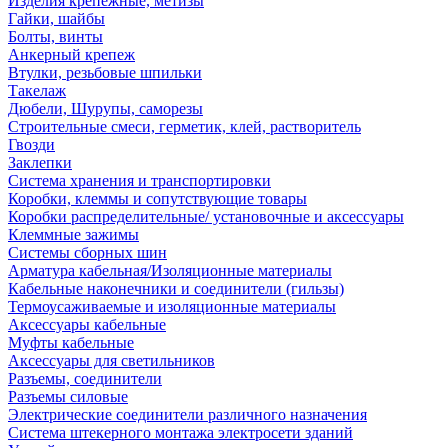
Изделия крепежные, метизы
Гайки, шайбы
Болты, винты
Анкерный крепеж
Втулки, резьбовые шпильки
Такелаж
Дюбели, Шурупы, саморезы
Строительные смеси, герметик, клей, растворитель
Гвозди
Заклепки
Система хранения и транспортировки
Коробки, клеммы и сопутствующие товары
Коробки распределительные/ установочные и аксессуары
Клеммные зажимы
Системы сборных шин
Арматура кабельная/Изоляционные материалы
Кабельные наконечники и соединители (гильзы)
Термоусаживаемые и изоляционные материалы
Аксессуары кабельные
Муфты кабельные
Аксессуары для светильников
Разъемы, соединители
Разъемы силовые
Электрические соединители различного назначения
Система штекерного монтажа электросети зданий