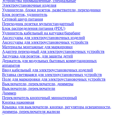
Устройства промышленные, специальные
Электроустановочные изделия
Удлинители, блоки розеток, разветвители, переходники
Блок розеток, удлинитель
Сетевой шнур питания
Переходник розетки мультистандартный
Блок распределения питания (PDU)
Удлинитель кабельный на катушке/барабане
Аксессуары для электроустановочных изделий
Аксессуары для электроустановочных устройств
Материалы монтажные для маркировки
Адаптер переходный для электроустановочных устройств
Заглушка для розеток, для защиты детей
Держатель для модульных бытовых коммутационных
аппаратов
Ввод кабельный для электроустановочных изделий
Вставка светящаяся для электроустановочных устройств
Поле для маркировки для электроустановочных устройств
Выключатели, переключатели, диммеры
Выключатели, переключатели
Диммер
Переключатель кнопочный миниатюрный
Кнопка нажимная
Крышка для выключателя, кнопки, регулятора освещенности,
диммера, переключателя жалюзи