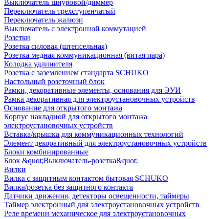
Выключатель шнуровой/диммер
Переключатель трехступенчатый
Переключатель жалюзи
Выключатель с электронной коммутацией
Розетки
Розетка силовая (штепсельная)
Розетка медная коммуникационная (витая пара)
Колодка удлинителя
Розетка с заземлением стандарта SCHUKO
Настольный розеточный блок
Рамки, декоративные элементы, основания для ЭУИ
Рамка декоративная для электроустановочных устройств
Основание для открытого монтажа
Корпус накладной для открытого монтажа
электроустановочных устройств
Вставка/крышка для коммуникационных технологий
Элемент декоративный для электроустановочных устройств
Блоки комбинированные
Блок &quot;Выключатель-розетка&quot;
Вилки
Вилка с защитным контактом бытовая SCHUKO
Вилка/розетка без защитного контакта
Датчики движения, детекторы освещенности, таймеры
Таймер электронный для электроустановочных устройств
Реле времени механическое для электроустановочных