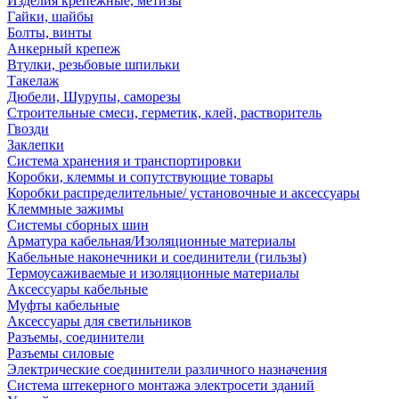
Изделия крепежные, метизы
Гайки, шайбы
Болты, винты
Анкерный крепеж
Втулки, резьбовые шпильки
Такелаж
Дюбели, Шурупы, саморезы
Строительные смеси, герметик, клей, растворитель
Гвозди
Заклепки
Система хранения и транспортировки
Коробки, клеммы и сопутствующие товары
Коробки распределительные/ установочные и аксессуары
Клеммные зажимы
Системы сборных шин
Арматура кабельная/Изоляционные материалы
Кабельные наконечники и соединители (гильзы)
Термоусаживаемые и изоляционные материалы
Аксессуары кабельные
Муфты кабельные
Аксессуары для светильников
Разъемы, соединители
Разъемы силовые
Электрические соединители различного назначения
Система штекерного монтажа электросети зданий