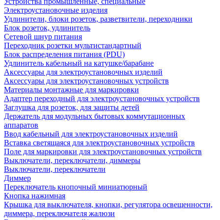
Устройства промышленные, специальные
Электроустановочные изделия
Удлинители, блоки розеток, разветвители, переходники
Блок розеток, удлинитель
Сетевой шнур питания
Переходник розетки мультистандартный
Блок распределения питания (PDU)
Удлинитель кабельный на катушке/барабане
Аксессуары для электроустановочных изделий
Аксессуары для электроустановочных устройств
Материалы монтажные для маркировки
Адаптер переходный для электроустановочных устройств
Заглушка для розеток, для защиты детей
Держатель для модульных бытовых коммутационных
аппаратов
Ввод кабельный для электроустановочных изделий
Вставка светящаяся для электроустановочных устройств
Поле для маркировки для электроустановочных устройств
Выключатели, переключатели, диммеры
Выключатели, переключатели
Диммер
Переключатель кнопочный миниатюрный
Кнопка нажимная
Крышка для выключателя, кнопки, регулятора освещенности,
диммера, переключателя жалюзи