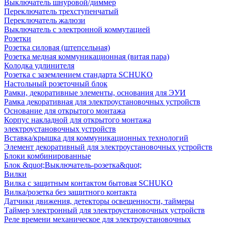
Выключатель шнуровой/диммер
Переключатель трехступенчатый
Переключатель жалюзи
Выключатель с электронной коммутацией
Розетки
Розетка силовая (штепсельная)
Розетка медная коммуникационная (витая пара)
Колодка удлинителя
Розетка с заземлением стандарта SCHUKO
Настольный розеточный блок
Рамки, декоративные элементы, основания для ЭУИ
Рамка декоративная для электроустановочных устройств
Основание для открытого монтажа
Корпус накладной для открытого монтажа
электроустановочных устройств
Вставка/крышка для коммуникационных технологий
Элемент декоративный для электроустановочных устройств
Блоки комбинированные
Блок &quot;Выключатель-розетка&quot;
Вилки
Вилка с защитным контактом бытовая SCHUKO
Вилка/розетка без защитного контакта
Датчики движения, детекторы освещенности, таймеры
Таймер электронный для электроустановочных устройств
Реле времени механическое для электроустановочных