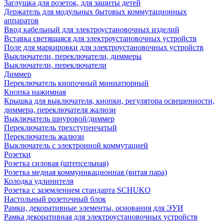
Заглушка для розеток, для защиты детей
Держатель для модульных бытовых коммутационных
аппаратов
Ввод кабельный для электроустановочных изделий
Вставка светящаяся для электроустановочных устройств
Поле для маркировки для электроустановочных устройств
Выключатели, переключатели, диммеры
Выключатели, переключатели
Диммер
Переключатель кнопочный миниатюрный
Кнопка нажимная
Крышка для выключателя, кнопки, регулятора освещенности,
диммера, переключателя жалюзи
Выключатель шнуровой/диммер
Переключатель трехступенчатый
Переключатель жалюзи
Выключатель с электронной коммутацией
Розетки
Розетка силовая (штепсельная)
Розетка медная коммуникационная (витая пара)
Колодка удлинителя
Розетка с заземлением стандарта SCHUKO
Настольный розеточный блок
Рамки, декоративные элементы, основания для ЭУИ
Рамка декоративная для электроустановочных устройств