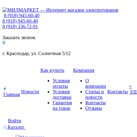
8 (918) 945-60-40
8 (918) 945-60-40
8 (918) 336-72-91
Заказать звонок
г. Краснодар, ул. Солнечная 5/12
Как купить
Компания
Условия
О
оплаты
компании
+
Новости
Условия
Статьи и
Контакты
Е
Главная
доставки
новости
Гарантия
Контакты
на товар
Отзывы
Войти
Каталог