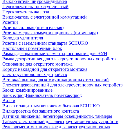
Выключатель шнуровой/диммер
Переключатель трехступенчатый
Переключатель жалюзи
Выключатель с электронной коммутацией
Розетки
Розетка силовая (штепсельная)
Розетка медная коммуникационная (витая пара)
Колодка удлинителя
Розетка с заземлением стандарта SCHUKO
Настольный розеточный блок
Рамки, декоративные элементы, основания для ЭУИ
Рамка декоративная для электроустановочных устройств
Основание для открытого монтажа
Корпус накладной для открытого монтажа
электроустановочных устройств
Вставка/крышка для коммуникационных технологий
Элемент декоративный для электроустановочных устройств
Блоки комбинированные
Блок &quot;Выключатель-розетка&quot;
Вилки
Вилка с защитным контактом бытовая SCHUKO
Вилка/розетка без защитного контакта
Датчики движения, детекторы освещенности, таймеры
Таймер электронный для электроустановочных устройств
Реле времени механическое для электроустановочных