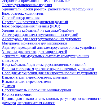
Устройства промышленные, специальные
Электроустановочные изделия
Удлинители, блоки розеток, разветвители, переходники
Блок розеток, удлинитель
Сетевой шнур питания
Переходник розетки мультистандартный
Блок распределения питания (PDU)
Удлинитель кабельный на катушке/барабане
Аксессуары для электроустановочных изделий
Аксессуары для электроустановочных устройств
Материалы монтажные для маркировки
Адаптер переходный для электроустановочных устройств
Заглушка для розеток, для защиты детей
Держатель для модульных бытовых коммутационных
аппаратов
Ввод кабельный для электроустановочных изделий
Вставка светящаяся для электроустановочных устройств
Поле для маркировки для электроустановочных устройств
Выключатели, переключатели, диммеры
Выключатели, переключатели
Диммер
Переключатель кнопочный миниатюрный
Кнопка нажимная
Крышка для выключателя, кнопки, регулятора освещенности,
диммера, переключателя жалюзи