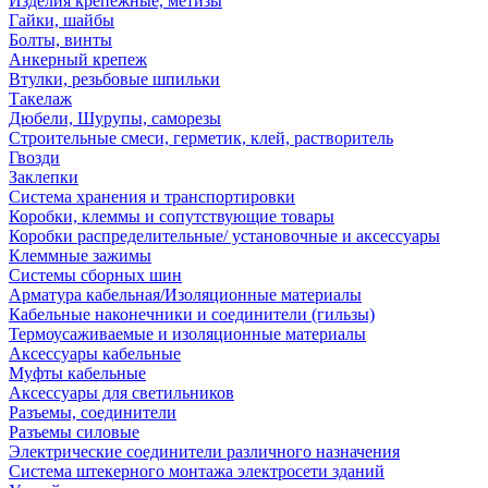
Изделия крепежные, метизы
Гайки, шайбы
Болты, винты
Анкерный крепеж
Втулки, резьбовые шпильки
Такелаж
Дюбели, Шурупы, саморезы
Строительные смеси, герметик, клей, растворитель
Гвозди
Заклепки
Система хранения и транспортировки
Коробки, клеммы и сопутствующие товары
Коробки распределительные/ установочные и аксессуары
Клеммные зажимы
Системы сборных шин
Арматура кабельная/Изоляционные материалы
Кабельные наконечники и соединители (гильзы)
Термоусаживаемые и изоляционные материалы
Аксессуары кабельные
Муфты кабельные
Аксессуары для светильников
Разъемы, соединители
Разъемы силовые
Электрические соединители различного назначения
Система штекерного монтажа электросети зданий