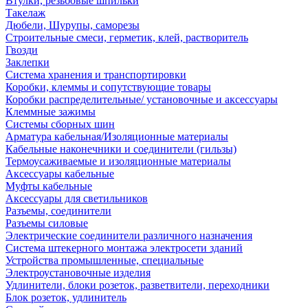
Втулки, резьбовые шпильки
Такелаж
Дюбели, Шурупы, саморезы
Строительные смеси, герметик, клей, растворитель
Гвозди
Заклепки
Система хранения и транспортировки
Коробки, клеммы и сопутствующие товары
Коробки распределительные/ установочные и аксессуары
Клеммные зажимы
Системы сборных шин
Арматура кабельная/Изоляционные материалы
Кабельные наконечники и соединители (гильзы)
Термоусаживаемые и изоляционные материалы
Аксессуары кабельные
Муфты кабельные
Аксессуары для светильников
Разъемы, соединители
Разъемы силовые
Электрические соединители различного назначения
Система штекерного монтажа электросети зданий
Устройства промышленные, специальные
Электроустановочные изделия
Удлинители, блоки розеток, разветвители, переходники
Блок розеток, удлинитель