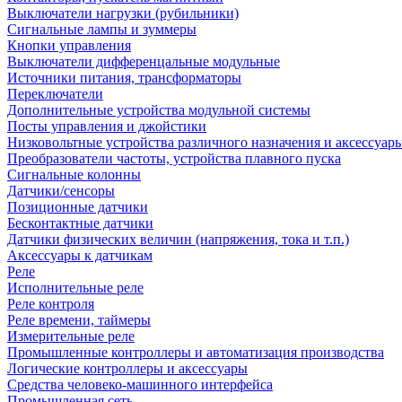
Выключатели нагрузки (рубильники)
Сигнальные лампы и зуммеры
Кнопки управления
Выключатели дифференцальные модульные
Источники питания, трансформаторы
Переключатели
Дополнительные устройства модульной системы
Посты управления и джойстики
Низковольтные устройства различного назначения и аксессуар
Преобразователи частоты, устройства плавного пуска
Сигнальные колонны
Датчики/сенсоры
Позиционные датчики
Бесконтактные датчики
Датчики физических величин (напряжения, тока и т.п.)
Аксессуары к датчикам
Реле
Исполнительные реле
Реле контроля
Реле времени, таймеры
Измерительные реле
Промышленные контроллеры и автоматизация производства
Логические контроллеры и аксессуары
Средства человеко-машинного интерфейса
Промышленная сеть