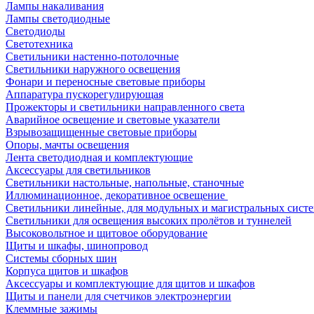
Лампы накаливания
Лампы светодиодные
Светодиоды
Светотехника
Светильники настенно-потолочные
Светильники наружного освещения
Фонари и переносные световые приборы
Аппаратура пускорегулирующая
Прожекторы и светильники направленного света
Аварийное освещение и световые указатели
Взрывозащищенные световые приборы
Опоры, мачты освещения
Лента светодиодная и комплектующие
Аксессуары для светильников
Светильники настольные, напольные, станочные
Иллюминационное, декоративное освещение
Светильники линейные, для модульных и магистральных сист
Светильники для освещения высоких пролётов и туннелей
Высоковольтное и щитовое оборудование
Щиты и шкафы, шинопровод
Системы сборных шин
Корпуса щитов и шкафов
Аксессуары и комплектующие для щитов и шкафов
Щиты и панели для счетчиков электроэнергии
Клеммные зажимы