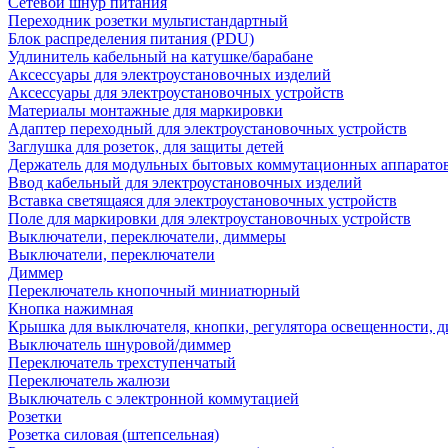
Сетевой шнур питания
Переходник розетки мультистандартный
Блок распределения питания (PDU)
Удлинитель кабельный на катушке/барабане
Аксессуары для электроустановочных изделий
Аксессуары для электроустановочных устройств
Материалы монтажные для маркировки
Адаптер переходный для электроустановочных устройств
Заглушка для розеток, для защиты детей
Держатель для модульных бытовых коммутационных аппарато
Ввод кабельный для электроустановочных изделий
Вставка светящаяся для электроустановочных устройств
Поле для маркировки для электроустановочных устройств
Выключатели, переключатели, диммеры
Выключатели, переключатели
Диммер
Переключатель кнопочный миниатюрный
Кнопка нажимная
Крышка для выключателя, кнопки, регулятора освещенности, 
Выключатель шнуровой/диммер
Переключатель трехступенчатый
Переключатель жалюзи
Выключатель с электронной коммутацией
Розетки
Розетка силовая (штепсельная)