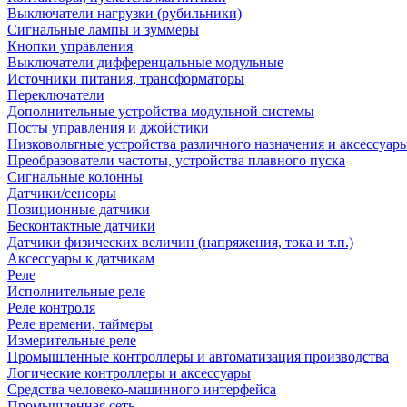
Выключатели нагрузки (рубильники)
Сигнальные лампы и зуммеры
Кнопки управления
Выключатели дифференцальные модульные
Источники питания, трансформаторы
Переключатели
Дополнительные устройства модульной системы
Посты управления и джойстики
Низковольтные устройства различного назначения и аксессуар
Преобразователи частоты, устройства плавного пуска
Сигнальные колонны
Датчики/сенсоры
Позиционные датчики
Бесконтактные датчики
Датчики физических величин (напряжения, тока и т.п.)
Аксессуары к датчикам
Реле
Исполнительные реле
Реле контроля
Реле времени, таймеры
Измерительные реле
Промышленные контроллеры и автоматизация производства
Логические контроллеры и аксессуары
Средства человеко-машинного интерфейса
Промышленная сеть