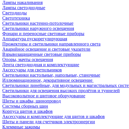
Лампы накаливания
Лампы светодиодные
Светодиоды
Светотехника
Светильники настенно-потолочные
Светильники наружного освещения
Фонари и переносные световые приборы
Аппаратура пускорегулирующая
Прожекторы и светильники направленного света
Аварийное освещение и световые указатели
Взрывозащищенные световые приборы
Опоры, мачты освещения
Лента светодиодная и комплектующие
Аксессуары для светильников
Светильники настольные, напольные, станочные
Иллюминационное, декоративное освещение
Светильники линейные, для модульных и магистральных сист
Светильники для освещения высоких пролётов и туннелей
Высоковольтное и щитовое оборудование
Щиты и шкафы, шинопровод
Системы сборных шин
Корпуса щитов и шкафов
Аксессуары и комплектующие для щитов и шкафов
Щиты и панели для счетчиков электроэнергии
Клеммные зажимы