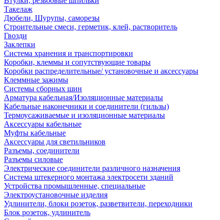
Втулки, резьбовые шпильки
Такелаж
Дюбели, Шурупы, саморезы
Строительные смеси, герметик, клей, растворитель
Гвозди
Заклепки
Система хранения и транспортировки
Коробки, клеммы и сопутствующие товары
Коробки распределительные/ установочные и аксессуары
Клеммные зажимы
Системы сборных шин
Арматура кабельная/Изоляционные материалы
Кабельные наконечники и соединители (гильзы)
Термоусаживаемые и изоляционные материалы
Аксессуары кабельные
Муфты кабельные
Аксессуары для светильников
Разъемы, соединители
Разъемы силовые
Электрические соединители различного назначения
Система штекерного монтажа электросети зданий
Устройства промышленные, специальные
Электроустановочные изделия
Удлинители, блоки розеток, разветвители, переходники
Блок розеток, удлинитель