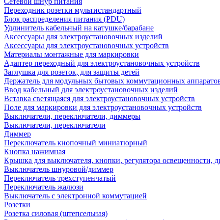
Сетевой шнур питания
Переходник розетки мультистандартный
Блок распределения питания (PDU)
Удлинитель кабельный на катушке/барабане
Аксессуары для электроустановочных изделий
Аксессуары для электроустановочных устройств
Материалы монтажные для маркировки
Адаптер переходный для электроустановочных устройств
Заглушка для розеток, для защиты детей
Держатель для модульных бытовых коммутационных аппарато
Ввод кабельный для электроустановочных изделий
Вставка светящаяся для электроустановочных устройств
Поле для маркировки для электроустановочных устройств
Выключатели, переключатели, диммеры
Выключатели, переключатели
Диммер
Переключатель кнопочный миниатюрный
Кнопка нажимная
Крышка для выключателя, кнопки, регулятора освещенности, 
Выключатель шнуровой/диммер
Переключатель трехступенчатый
Переключатель жалюзи
Выключатель с электронной коммутацией
Розетки
Розетка силовая (штепсельная)