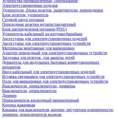
Устройства промышленные, специальные
Электроустановочные изделия
Удлинители, блоки розеток, разветвители, переходники
Блок розеток, удлинитель
Сетевой шнур питания
Переходник розетки мультистандартный
Блок распределения питания (PDU)
Удлинитель кабельный на катушке/барабане
Аксессуары для электроустановочных изделий
Аксессуары для электроустановочных устройств
Материалы монтажные для маркировки
Адаптер переходный для электроустановочных устройств
Заглушка для розеток, для защиты детей
Держатель для модульных бытовых коммутационных
аппаратов
Ввод кабельный для электроустановочных изделий
Вставка светящаяся для электроустановочных устройств
Поле для маркировки для электроустановочных устройств
Выключатели, переключатели, диммеры
Выключатели, переключатели
Диммер
Переключатель кнопочный миниатюрный
Кнопка нажимная
Крышка для выключателя, кнопки, регулятора освещенности,
диммера, переключателя жалюзи