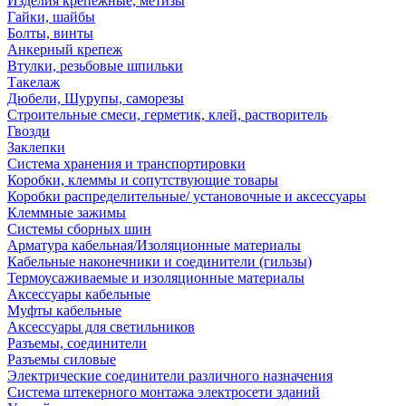
Изделия крепежные, метизы
Гайки, шайбы
Болты, винты
Анкерный крепеж
Втулки, резьбовые шпильки
Такелаж
Дюбели, Шурупы, саморезы
Строительные смеси, герметик, клей, растворитель
Гвозди
Заклепки
Система хранения и транспортировки
Коробки, клеммы и сопутствующие товары
Коробки распределительные/ установочные и аксессуары
Клеммные зажимы
Системы сборных шин
Арматура кабельная/Изоляционные материалы
Кабельные наконечники и соединители (гильзы)
Термоусаживаемые и изоляционные материалы
Аксессуары кабельные
Муфты кабельные
Аксессуары для светильников
Разъемы, соединители
Разъемы силовые
Электрические соединители различного назначения
Система штекерного монтажа электросети зданий