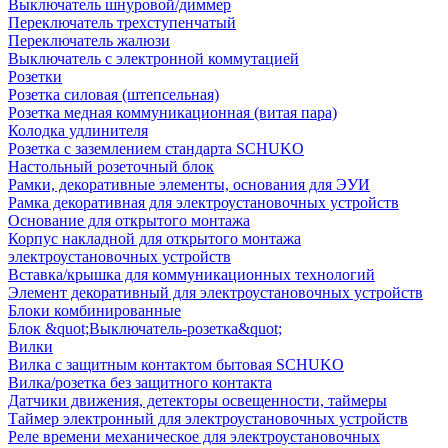
Выключатель шнуровой/диммер
Переключатель трехступенчатый
Переключатель жалюзи
Выключатель с электронной коммутацией
Розетки
Розетка силовая (штепсельная)
Розетка медная коммуникационная (витая пара)
Колодка удлинителя
Розетка с заземлением стандарта SCHUKO
Настольный розеточный блок
Рамки, декоративные элементы, основания для ЭУИ
Рамка декоративная для электроустановочных устройств
Основание для открытого монтажа
Корпус накладной для открытого монтажа
электроустановочных устройств
Вставка/крышка для коммуникационных технологий
Элемент декоративный для электроустановочных устройств
Блоки комбинированные
Блок &quot;Выключатель-розетка&quot;
Вилки
Вилка с защитным контактом бытовая SCHUKO
Вилка/розетка без защитного контакта
Датчики движения, детекторы освещенности, таймеры
Таймер электронный для электроустановочных устройств
Реле времени механическое для электроустановочных