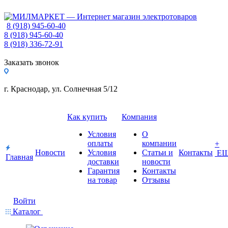
8 (918) 945-60-40
8 (918) 945-60-40
8 (918) 336-72-91
Заказать звонок
г. Краснодар, ул. Солнечная 5/12
Как купить
Компания
Условия
О
оплаты
компании
+
Новости
Условия
Статьи и
Контакты
Е
Главная
доставки
новости
Гарантия
Контакты
на товар
Отзывы
Войти
Каталог