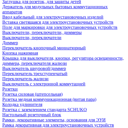
Заглушка для розеток, для защиты детей
Держатель для модульных бытовых коммутационных
аппаратов
Ввод кабельный для электроустановочных изделий
Вставка светящаяся для электроустановочных устройств
Поле для маркировки для электроустановочных устройств
Выключатели, переключатели, диммеры
Выключатели, переключатели
Диммер
Переключатель кнопочный миниатюрный
Кнопка нажимная
Крышка для выключателя, кнопки, регулятора освещенности,
диммера, переключателя жалюзи
Выключатель шнуровой/диммер
Переключатель трехступенчатый
Переключатель жалюзи
Выключатель с электронной коммутацией
Розетки
Розетка силовая (штепсельная)
Розетка медная коммуникационная (витая пара)
Колодка удлинителя
Розетка с заземлением стандарта SCHUKO
Настольный розеточный блок
Рамки, декоративные элементы, основания для ЭУИ
Рамка декоративная для электроустановочных устройств