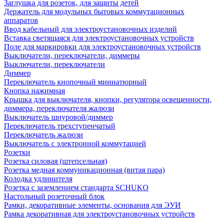
Заглушка для розеток, для защиты детей
Держатель для модульных бытовых коммутационных
аппаратов
Ввод кабельный для электроустановочных изделий
Вставка светящаяся для электроустановочных устройств
Поле для маркировки для электроустановочных устройств
Выключатели, переключатели, диммеры
Выключатели, переключатели
Диммер
Переключатель кнопочный миниатюрный
Кнопка нажимная
Крышка для выключателя, кнопки, регулятора освещенности,
диммера, переключателя жалюзи
Выключатель шнуровой/диммер
Переключатель трехступенчатый
Переключатель жалюзи
Выключатель с электронной коммутацией
Розетки
Розетка силовая (штепсельная)
Розетка медная коммуникационная (витая пара)
Колодка удлинителя
Розетка с заземлением стандарта SCHUKO
Настольный розеточный блок
Рамки, декоративные элементы, основания для ЭУИ
Рамка декоративная для электроустановочных устройств