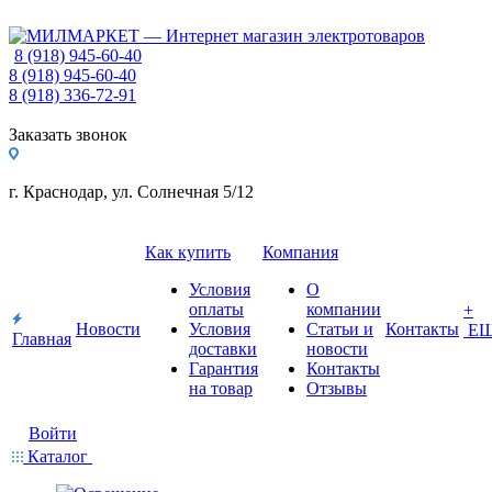
8 (918) 945-60-40
8 (918) 945-60-40
8 (918) 336-72-91
Заказать звонок
г. Краснодар, ул. Солнечная 5/12
Как купить
Компания
Условия
О
оплаты
компании
+
Новости
Условия
Статьи и
Контакты
Е
Главная
доставки
новости
Гарантия
Контакты
на товар
Отзывы
Войти
Каталог