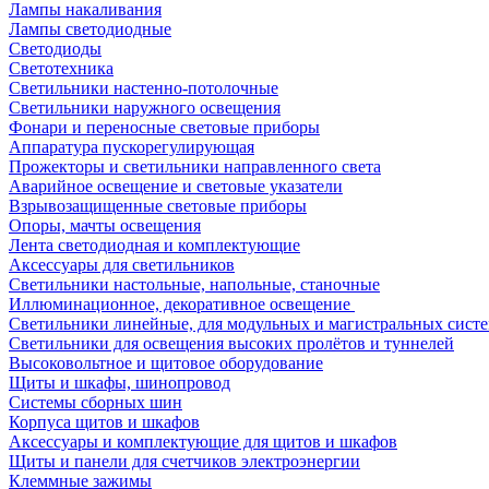
Лампы накаливания
Лампы светодиодные
Светодиоды
Светотехника
Светильники настенно-потолочные
Светильники наружного освещения
Фонари и переносные световые приборы
Аппаратура пускорегулирующая
Прожекторы и светильники направленного света
Аварийное освещение и световые указатели
Взрывозащищенные световые приборы
Опоры, мачты освещения
Лента светодиодная и комплектующие
Аксессуары для светильников
Светильники настольные, напольные, станочные
Иллюминационное, декоративное освещение
Светильники линейные, для модульных и магистральных сист
Светильники для освещения высоких пролётов и туннелей
Высоковольтное и щитовое оборудование
Щиты и шкафы, шинопровод
Системы сборных шин
Корпуса щитов и шкафов
Аксессуары и комплектующие для щитов и шкафов
Щиты и панели для счетчиков электроэнергии
Клеммные зажимы