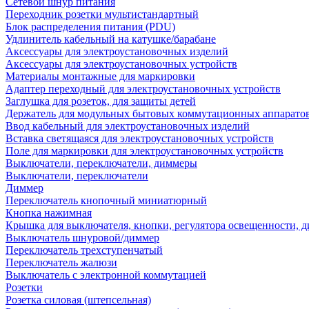
Сетевой шнур питания
Переходник розетки мультистандартный
Блок распределения питания (PDU)
Удлинитель кабельный на катушке/барабане
Аксессуары для электроустановочных изделий
Аксессуары для электроустановочных устройств
Материалы монтажные для маркировки
Адаптер переходный для электроустановочных устройств
Заглушка для розеток, для защиты детей
Держатель для модульных бытовых коммутационных аппарато
Ввод кабельный для электроустановочных изделий
Вставка светящаяся для электроустановочных устройств
Поле для маркировки для электроустановочных устройств
Выключатели, переключатели, диммеры
Выключатели, переключатели
Диммер
Переключатель кнопочный миниатюрный
Кнопка нажимная
Крышка для выключателя, кнопки, регулятора освещенности, 
Выключатель шнуровой/диммер
Переключатель трехступенчатый
Переключатель жалюзи
Выключатель с электронной коммутацией
Розетки
Розетка силовая (штепсельная)