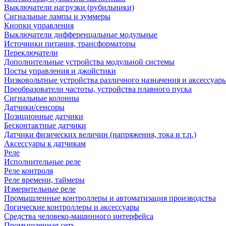
Выключатели нагрузки (рубильники)
Сигнальные лампы и зуммеры
Кнопки управления
Выключатели дифференцальные модульные
Источники питания, трансформаторы
Переключатели
Дополнительные устройства модульной системы
Посты управления и джойстики
Низковольтные устройства различного назначения и аксессуар
Преобразователи частоты, устройства плавного пуска
Сигнальные колонны
Датчики/сенсоры
Позиционные датчики
Бесконтактные датчики
Датчики физических величин (напряжения, тока и т.п.)
Аксессуары к датчикам
Реле
Исполнительные реле
Реле контроля
Реле времени, таймеры
Измерительные реле
Промышленные контроллеры и автоматизация производства
Логические контроллеры и аксессуары
Средства человеко-машинного интерфейса
Промышленная сеть