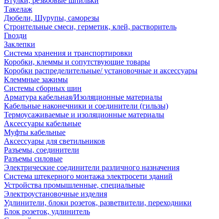
Втулки, резьбовые шпильки
Такелаж
Дюбели, Шурупы, саморезы
Строительные смеси, герметик, клей, растворитель
Гвозди
Заклепки
Система хранения и транспортировки
Коробки, клеммы и сопутствующие товары
Коробки распределительные/ установочные и аксессуары
Клеммные зажимы
Системы сборных шин
Арматура кабельная/Изоляционные материалы
Кабельные наконечники и соединители (гильзы)
Термоусаживаемые и изоляционные материалы
Аксессуары кабельные
Муфты кабельные
Аксессуары для светильников
Разъемы, соединители
Разъемы силовые
Электрические соединители различного назначения
Система штекерного монтажа электросети зданий
Устройства промышленные, специальные
Электроустановочные изделия
Удлинители, блоки розеток, разветвители, переходники
Блок розеток, удлинитель