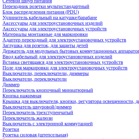
Сетевой шнур питания
Переходник розетки мультистандартный
Блок распределения питания (PDU)
Удлинитель кабельный на катушке/барабане
Аксессуары для электроустановочных изделий
Аксессуары для электроустановочных устройств
Материалы монтажные для маркировки
Адаптер переходный для электроустановочных устройств
Заглушка для розеток, для защиты детей
Держатель для модульных бытовых коммутационных аппарато
Ввод кабельный для электроустановочных изделий
Вставка светящаяся для электроустановочных устройств
Поле для маркировки для электроустановочных устройств
Выключатели, переключатели, диммеры
Выключатели, переключатели
Диммер
Переключатель кнопочный миниатюрный
Кнопка нажимная
Крышка для выключателя, кнопки, регулятора освещенности, 
Выключатель шнуровой/диммер
Переключатель трехступенчатый
Переключатель жалюзи
Выключатель с электронной коммутацией
Розетки
Розетка силовая (штепсельная)