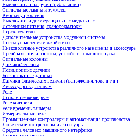
Выключатели нагрузки (рубильники)
Сигнальные лампы и зуммеры
Кнопки управления
Выключатели дифференцальные модульные
Источники питания, трансформаторы
Переключатели
Дополнительные устройства модульной системы
Посты управления и джойстики
Низковольтные устройства различного назначения и аксессуар
Преобразователи частоты, устройства плавного пуска
Сигнальные колонны
Датчики/сенсоры
Позиционные датчики
Бесконтактные датчики
Датчики физических величин (напряжения, тока и т.п.)
Аксессуары к датчикам
Реле
Исполнительные реле
Реле контроля
Реле времени, таймеры
Измерительные реле
Промышленные контроллеры и автоматизация производства
Логические контроллеры и аксессуары
Средства человеко-машинного интерфейса
Промышленная сеть