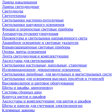
Лампы накаливания
Лампы светодиодные
Светодиоды
Светотехника
Светильники настенно-потолочные
Светильники наружного освещения
Фонари и переносные световые приборы
Аппаратура пускорегулирующая
Прожекторы и светильники направленного света
Аварийное освещение и световые указатели
Взрывозащищенные световые приборы
Опоры, мачты освещения
Лента светодиодная и комплектующие
Аксессуары для светильников
Светильники настольные, напольные, станочные
Иллюминационное, декоративное освещение
Светильники линейные, для модульных и магистральных сист
Светильники для освещения высоких пролётов и туннелей
Высоковольтное и щитовое оборудование
Щиты и шкафы, шинопровод
Системы сборных шин
Корпуса щитов и шкафов
Аксессуары и комплектующие для щитов и шкафов
Щиты и панели для счетчиков электроэнергии
Клеммные зажимы