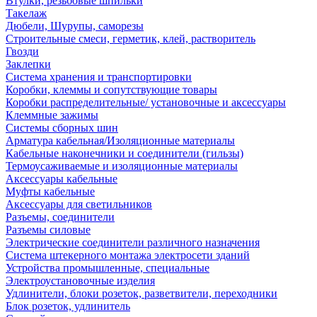
Втулки, резьбовые шпильки
Такелаж
Дюбели, Шурупы, саморезы
Строительные смеси, герметик, клей, растворитель
Гвозди
Заклепки
Система хранения и транспортировки
Коробки, клеммы и сопутствующие товары
Коробки распределительные/ установочные и аксессуары
Клеммные зажимы
Системы сборных шин
Арматура кабельная/Изоляционные материалы
Кабельные наконечники и соединители (гильзы)
Термоусаживаемые и изоляционные материалы
Аксессуары кабельные
Муфты кабельные
Аксессуары для светильников
Разъемы, соединители
Разъемы силовые
Электрические соединители различного назначения
Система штекерного монтажа электросети зданий
Устройства промышленные, специальные
Электроустановочные изделия
Удлинители, блоки розеток, разветвители, переходники
Блок розеток, удлинитель