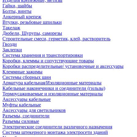
Изделия крепежные, метизы
Гайки, шайбы
Болты, винты
Анкерный крепеж
Втулки, резьбовые шпильки
Такелаж
Дюбели, Шурупы, саморезы
Строительные смеси, герметик, клей, растворитель
Гвозди
Заклепки
Система хранения и транспортировки
Коробки, клеммы и сопутствующие товары
Коробки распределительные/ установочные и аксессуары
Клеммные зажимы
Системы сборных шин
Арматура кабельная/Изоляционные материалы
Кабельные наконечники и соединители (гильзы)
Термоусаживаемые и изоляционные материалы
Аксессуары кабельные
Муфты кабельные
Аксессуары для светильников
Разъемы, соединители
Разъемы силовые
Электрические соединители различного назначения
Система штекерного монтажа электросети зданий