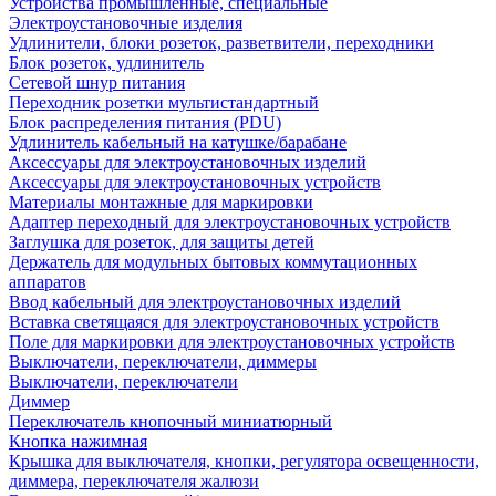
Устройства промышленные, специальные
Электроустановочные изделия
Удлинители, блоки розеток, разветвители, переходники
Блок розеток, удлинитель
Сетевой шнур питания
Переходник розетки мультистандартный
Блок распределения питания (PDU)
Удлинитель кабельный на катушке/барабане
Аксессуары для электроустановочных изделий
Аксессуары для электроустановочных устройств
Материалы монтажные для маркировки
Адаптер переходный для электроустановочных устройств
Заглушка для розеток, для защиты детей
Держатель для модульных бытовых коммутационных
аппаратов
Ввод кабельный для электроустановочных изделий
Вставка светящаяся для электроустановочных устройств
Поле для маркировки для электроустановочных устройств
Выключатели, переключатели, диммеры
Выключатели, переключатели
Диммер
Переключатель кнопочный миниатюрный
Кнопка нажимная
Крышка для выключателя, кнопки, регулятора освещенности,
диммера, переключателя жалюзи