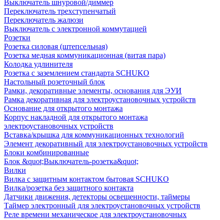
Выключатель шнуровой/диммер
Переключатель трехступенчатый
Переключатель жалюзи
Выключатель с электронной коммутацией
Розетки
Розетка силовая (штепсельная)
Розетка медная коммуникационная (витая пара)
Колодка удлинителя
Розетка с заземлением стандарта SCHUKO
Настольный розеточный блок
Рамки, декоративные элементы, основания для ЭУИ
Рамка декоративная для электроустановочных устройств
Основание для открытого монтажа
Корпус накладной для открытого монтажа
электроустановочных устройств
Вставка/крышка для коммуникационных технологий
Элемент декоративный для электроустановочных устройств
Блоки комбинированные
Блок &quot;Выключатель-розетка&quot;
Вилки
Вилка с защитным контактом бытовая SCHUKO
Вилка/розетка без защитного контакта
Датчики движения, детекторы освещенности, таймеры
Таймер электронный для электроустановочных устройств
Реле времени механическое для электроустановочных