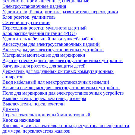
Устройства промышленные, специальные
Электроустановочные изделия
Удлинители, блоки розеток, разветвители, переходники
Блок розеток, удлинитель
Сетевой шнур питания
Переходник розетки мультистандартный
Блок распределения питания (PDU)
Удлинитель кабельный на катушке/барабане
Аксессуары для электроустановочных изделий
Аксессуары для электроустановочных устройств
Материалы монтажные для маркировки
Адаптер переходный для электроустановочных устройств
Заглушка для розеток, для защиты детей
Держатель для модульных бытовых коммутационных
аппаратов
Ввод кабельный для электроустановочных изделий
Вставка светящаяся для электроустановочных устройств
Поле для маркировки для электроустановочных устройств
Выключатели, переключатели, диммеры
Выключатели, переключатели
Диммер
Переключатель кнопочный миниатюрный
Кнопка нажимная
Крышка для выключателя, кнопки, регулятора освещенности,
диммера, переключателя жалюзи