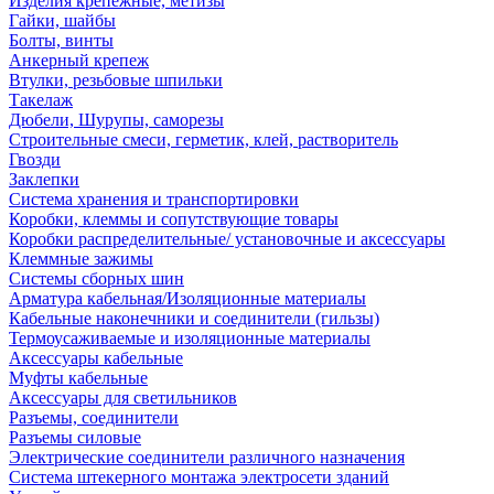
Изделия крепежные, метизы
Гайки, шайбы
Болты, винты
Анкерный крепеж
Втулки, резьбовые шпильки
Такелаж
Дюбели, Шурупы, саморезы
Строительные смеси, герметик, клей, растворитель
Гвозди
Заклепки
Система хранения и транспортировки
Коробки, клеммы и сопутствующие товары
Коробки распределительные/ установочные и аксессуары
Клеммные зажимы
Системы сборных шин
Арматура кабельная/Изоляционные материалы
Кабельные наконечники и соединители (гильзы)
Термоусаживаемые и изоляционные материалы
Аксессуары кабельные
Муфты кабельные
Аксессуары для светильников
Разъемы, соединители
Разъемы силовые
Электрические соединители различного назначения
Система штекерного монтажа электросети зданий