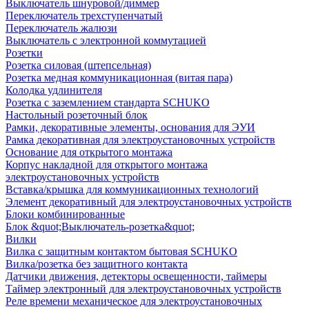
Выключатель шнуровой/диммер
Переключатель трехступенчатый
Переключатель жалюзи
Выключатель с электронной коммутацией
Розетки
Розетка силовая (штепсельная)
Розетка медная коммуникационная (витая пара)
Колодка удлинителя
Розетка с заземлением стандарта SCHUKO
Настольный розеточный блок
Рамки, декоративные элементы, основания для ЭУИ
Рамка декоративная для электроустановочных устройств
Основание для открытого монтажа
Корпус накладной для открытого монтажа
электроустановочных устройств
Вставка/крышка для коммуникационных технологий
Элемент декоративный для электроустановочных устройств
Блоки комбинированные
Блок &quot;Выключатель-розетка&quot;
Вилки
Вилка с защитным контактом бытовая SCHUKO
Вилка/розетка без защитного контакта
Датчики движения, детекторы освещенности, таймеры
Таймер электронный для электроустановочных устройств
Реле времени механическое для электроустановочных