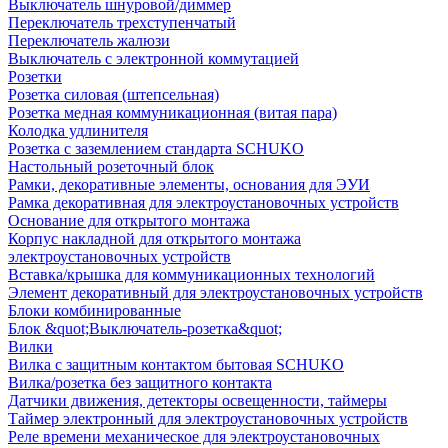
Выключатель шнуровой/диммер
Переключатель трехступенчатый
Переключатель жалюзи
Выключатель с электронной коммутацией
Розетки
Розетка силовая (штепсельная)
Розетка медная коммуникационная (витая пара)
Колодка удлинителя
Розетка с заземлением стандарта SCHUKO
Настольный розеточный блок
Рамки, декоративные элементы, основания для ЭУИ
Рамка декоративная для электроустановочных устройств
Основание для открытого монтажа
Корпус накладной для открытого монтажа
электроустановочных устройств
Вставка/крышка для коммуникационных технологий
Элемент декоративный для электроустановочных устройств
Блоки комбинированные
Блок &quot;Выключатель-розетка&quot;
Вилки
Вилка с защитным контактом бытовая SCHUKO
Вилка/розетка без защитного контакта
Датчики движения, детекторы освещенности, таймеры
Таймер электронный для электроустановочных устройств
Реле времени механическое для электроустановочных