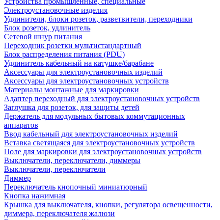
Устройства промышленные, специальные
Электроустановочные изделия
Удлинители, блоки розеток, разветвители, переходники
Блок розеток, удлинитель
Сетевой шнур питания
Переходник розетки мультистандартный
Блок распределения питания (PDU)
Удлинитель кабельный на катушке/барабане
Аксессуары для электроустановочных изделий
Аксессуары для электроустановочных устройств
Материалы монтажные для маркировки
Адаптер переходный для электроустановочных устройств
Заглушка для розеток, для защиты детей
Держатель для модульных бытовых коммутационных
аппаратов
Ввод кабельный для электроустановочных изделий
Вставка светящаяся для электроустановочных устройств
Поле для маркировки для электроустановочных устройств
Выключатели, переключатели, диммеры
Выключатели, переключатели
Диммер
Переключатель кнопочный миниатюрный
Кнопка нажимная
Крышка для выключателя, кнопки, регулятора освещенности,
диммера, переключателя жалюзи