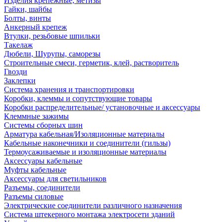
Изделия крепежные, метизы
Гайки, шайбы
Болты, винты
Анкерный крепеж
Втулки, резьбовые шпильки
Такелаж
Дюбели, Шурупы, саморезы
Строительные смеси, герметик, клей, растворитель
Гвозди
Заклепки
Система хранения и транспортировки
Коробки, клеммы и сопутствующие товары
Коробки распределительные/ установочные и аксессуары
Клеммные зажимы
Системы сборных шин
Арматура кабельная/Изоляционные материалы
Кабельные наконечники и соединители (гильзы)
Термоусаживаемые и изоляционные материалы
Аксессуары кабельные
Муфты кабельные
Аксессуары для светильников
Разъемы, соединители
Разъемы силовые
Электрические соединители различного назначения
Система штекерного монтажа электросети зданий