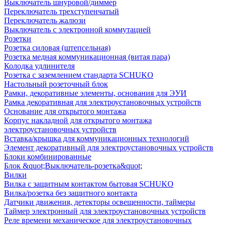
Выключатель шнуровой/диммер
Переключатель трехступенчатый
Переключатель жалюзи
Выключатель с электронной коммутацией
Розетки
Розетка силовая (штепсельная)
Розетка медная коммуникационная (витая пара)
Колодка удлинителя
Розетка с заземлением стандарта SCHUKO
Настольный розеточный блок
Рамки, декоративные элементы, основания для ЭУИ
Рамка декоративная для электроустановочных устройств
Основание для открытого монтажа
Корпус накладной для открытого монтажа
электроустановочных устройств
Вставка/крышка для коммуникационных технологий
Элемент декоративный для электроустановочных устройств
Блоки комбинированные
Блок &quot;Выключатель-розетка&quot;
Вилки
Вилка с защитным контактом бытовая SCHUKO
Вилка/розетка без защитного контакта
Датчики движения, детекторы освещенности, таймеры
Таймер электронный для электроустановочных устройств
Реле времени механическое для электроустановочных