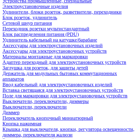
Устройства промышленные, специальные
Электроустановочные изделия
Удлинители, блоки розеток, разветвители, переходники
Блок розеток, удлинитель
Сетевой шнур питания
Переходник розетки мультистандартный
Блок распределения питания (PDU)
Удлинитель кабельный на катушке/барабане
Аксессуары для электроустановочных изделий
Аксессуары для электроустановочных устройств
Материалы монтажные для маркировки
Адаптер переходный для электроустановочных устройств
Заглушка для розеток, для защиты детей
Держатель для модульных бытовых коммутационных
аппаратов
Ввод кабельный для электроустановочных изделий
Вставка светящаяся для электроустановочных устройств
Поле для маркировки для электроустановочных устройств
Выключатели, переключатели, диммеры
Выключатели, переключатели
Диммер
Переключатель кнопочный миниатюрный
Кнопка нажимная
Крышка для выключателя, кнопки, регулятора освещенности,
диммера, переключателя жалюзи