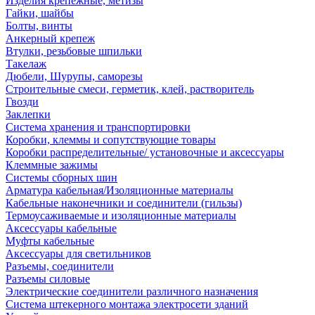
Изделия крепежные, метизы
Гайки, шайбы
Болты, винты
Анкерный крепеж
Втулки, резьбовые шпильки
Такелаж
Дюбели, Шурупы, саморезы
Строительные смеси, герметик, клей, растворитель
Гвозди
Заклепки
Система хранения и транспортировки
Коробки, клеммы и сопутствующие товары
Коробки распределительные/ установочные и аксессуары
Клеммные зажимы
Системы сборных шин
Арматура кабельная/Изоляционные материалы
Кабельные наконечники и соединители (гильзы)
Термоусаживаемые и изоляционные материалы
Аксессуары кабельные
Муфты кабельные
Аксессуары для светильников
Разъемы, соединители
Разъемы силовые
Электрические соединители различного назначения
Система штекерного монтажа электросети зданий