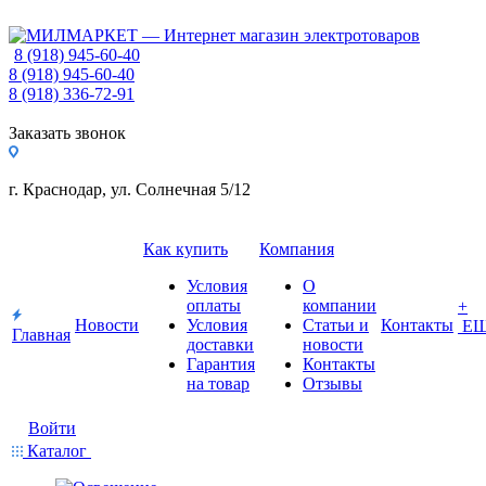
8 (918) 945-60-40
8 (918) 945-60-40
8 (918) 336-72-91
Заказать звонок
г. Краснодар, ул. Солнечная 5/12
Как купить
Компания
Условия
О
оплаты
компании
+
Новости
Условия
Статьи и
Контакты
Е
Главная
доставки
новости
Гарантия
Контакты
на товар
Отзывы
Войти
Каталог