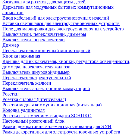
Заглушка для розеток, для защиты детей
Держатель для модульных бытовых коммутационных
аппаратов
Ввод кабельный для электроустановочных изделий
Вставка светящаяся для электроустановочных устройств
Поле для маркировки для электроустановочных устройств
Выключатели, переключатели, диммеры
Выключатели, переключатели
Диммер
Переключатель кнопочный миниатюрный
Кнопка нажимная
Крышка для выключателя, кнопки, регулятора освещенности,
диммера, переключателя жалюзи
Выключатель шнуровой/диммер
Переключатель трехступенчатый
Переключатель жалюзи
Выключатель с электронной коммутацией
Розетки
Розетка силовая (штепсельная)
Розетка медная коммуникационная (витая пара)
Колодка удлинителя
Розетка с заземлением стандарта SCHUKO
Настольный розеточный блок
Рамки, декоративные элементы, основания для ЭУИ
Рамка декоративная для электроустановочных устройств