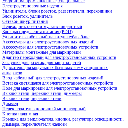
Устройства промышленные, специальные
Электроустановочные изделия
Удлинители, блоки розеток, разветвители, переходники
Блок розеток, удлинитель
Сетевой шнур питания
Переходник розетки мультистандартный
Блок распределения питания (PDU)
Удлинитель кабельный на катушке/барабане
Аксессуары для электроустановочных изделий
Аксессуары для электроустановочных устройств
Материалы монтажные для маркировки
Адаптер переходный для электроустановочных устройств
Заглушка для розеток, для защиты детей
Держатель для модульных бытовых коммутационных
аппаратов
Ввод кабельный для электроустановочных изделий
Вставка светящаяся для электроустановочных устройств
Поле для маркировки для электроустановочных устройств
Выключатели, переключатели, диммеры
Выключатели, переключатели
Диммер
Переключатель кнопочный миниатюрный
Кнопка нажимная
Крышка для выключателя, кнопки, регулятора освещенности,
диммера, переключателя жалюзи