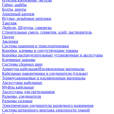
Изделия крепежные, метизы
Гайки, шайбы
Болты, винты
Анкерный крепеж
Втулки, резьбовые шпильки
Такелаж
Дюбели, Шурупы, саморезы
Строительные смеси, герметик, клей, растворитель
Гвозди
Заклепки
Система хранения и транспортировки
Коробки, клеммы и сопутствующие товары
Коробки распределительные/ установочные и аксессуары
Клеммные зажимы
Системы сборных шин
Арматура кабельная/Изоляционные материалы
Кабельные наконечники и соединители (гильзы)
Термоусаживаемые и изоляционные материалы
Аксессуары кабельные
Муфты кабельные
Аксессуары для светильников
Разъемы, соединители
Разъемы силовые
Электрические соединители различного назначения
Система штекерного монтажа электросети зданий