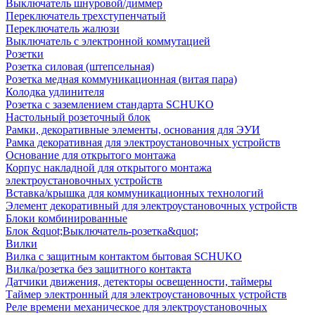
Выключатель шнуровой/диммер
Переключатель трехступенчатый
Переключатель жалюзи
Выключатель с электронной коммутацией
Розетки
Розетка силовая (штепсельная)
Розетка медная коммуникационная (витая пара)
Колодка удлинителя
Розетка с заземлением стандарта SCHUKO
Настольный розеточный блок
Рамки, декоративные элементы, основания для ЭУИ
Рамка декоративная для электроустановочных устройств
Основание для открытого монтажа
Корпус накладной для открытого монтажа
электроустановочных устройств
Вставка/крышка для коммуникационных технологий
Элемент декоративный для электроустановочных устройств
Блоки комбинированные
Блок &quot;Выключатель-розетка&quot;
Вилки
Вилка с защитным контактом бытовая SCHUKO
Вилка/розетка без защитного контакта
Датчики движения, детекторы освещенности, таймеры
Таймер электронный для электроустановочных устройств
Реле времени механическое для электроустановочных