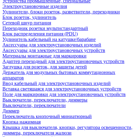
Устройства промышленные, специальные
Электроустановочные изделия
Удлинители, блоки розеток, разветвители, переходники
Блок розеток, удлинитель
Сетевой шнур питания
Переходник розетки мультистандартный
Блок распределения питания (PDU)
Удлинитель кабельный на катушке/барабане
Аксессуары для электроустановочных изделий
Аксессуары для электроустановочных устройств
Материалы монтажные для маркировки
Адаптер переходный для электроустановочных устройств
Заглушка для розеток, для защиты детей
Держатель для модульных бытовых коммутационных
аппаратов
Ввод кабельный для электроустановочных изделий
Вставка светящаяся для электроустановочных устройств
Поле для маркировки для электроустановочных устройств
Выключатели, переключатели, диммеры
Выключатели, переключатели
Диммер
Переключатель кнопочный миниатюрный
Кнопка нажимная
Крышка для выключателя, кнопки, регулятора освещенности,
диммера, переключателя жалюзи