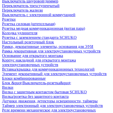
Выключатель шнуровой/диммер
Переключатель трехступенчатый
Переключатель жалюзи
Выключатель с электронной коммутацией
Розетки
Розетка силовая (штепсельная)
Розетка медная коммуникационная (витая пара)
Колодка удлинителя
Розетка с заземлением стандарта SCHUKO
Настольный розеточный блок
Рамки, декоративные элементы, основания для ЭУИ
Рамка декоративная для электроустановочных устройств
Основание для открытого монтажа
Корпус накладной для открытого монтажа
электроустановочных устройств
Вставка/крышка для коммуникационных технологий
Элемент декоративный для электроустановочных устройств
Блоки комбинированные
Блок &quot;Выключатель-розетка&quot;
Вилки
Вилка с защитным контактом бытовая SCHUKO
Вилка/розетка без защитного контакта
Датчики движения, детекторы освещенности, таймеры
Таймер электронный для электроустановочных устройств
Реле времени механическое для электроустановочных