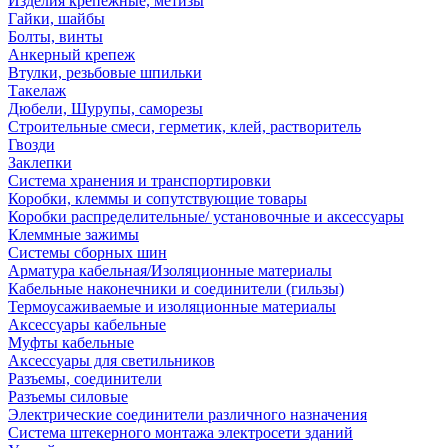
Изделия крепежные, метизы
Гайки, шайбы
Болты, винты
Анкерный крепеж
Втулки, резьбовые шпильки
Такелаж
Дюбели, Шурупы, саморезы
Строительные смеси, герметик, клей, растворитель
Гвозди
Заклепки
Система хранения и транспортировки
Коробки, клеммы и сопутствующие товары
Коробки распределительные/ установочные и аксессуары
Клеммные зажимы
Системы сборных шин
Арматура кабельная/Изоляционные материалы
Кабельные наконечники и соединители (гильзы)
Термоусаживаемые и изоляционные материалы
Аксессуары кабельные
Муфты кабельные
Аксессуары для светильников
Разъемы, соединители
Разъемы силовые
Электрические соединители различного назначения
Система штекерного монтажа электросети зданий