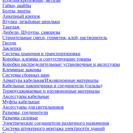
Изделия крепежные, метизы
Гайки, шайбы
Болты, винты
Анкерный крепеж
Втулки, резьбовые шпильки
Такелаж
Дюбели, Шурупы, саморезы
Строительные смеси, герметик, клей, растворитель
Гвозди
Заклепки
Система хранения и транспортировки
Коробки, клеммы и сопутствующие товары
Коробки распределительные/ установочные и аксессуары
Клеммные зажимы
Системы сборных шин
Арматура кабельная/Изоляционные материалы
Кабельные наконечники и соединители (гильзы)
Термоусаживаемые и изоляционные материалы
Аксессуары кабельные
Муфты кабельные
Аксессуары для светильников
Разъемы, соединители
Разъемы силовые
Электрические соединители различного назначения
Система штекерного монтажа электросети зданий