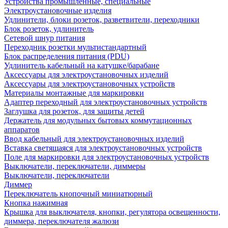
Устройства промышленные, специальные
Электроустановочные изделия
Удлинители, блоки розеток, разветвители, переходники
Блок розеток, удлинитель
Сетевой шнур питания
Переходник розетки мультистандартный
Блок распределения питания (PDU)
Удлинитель кабельный на катушке/барабане
Аксессуары для электроустановочных изделий
Аксессуары для электроустановочных устройств
Материалы монтажные для маркировки
Адаптер переходный для электроустановочных устройств
Заглушка для розеток, для защиты детей
Держатель для модульных бытовых коммутационных
аппаратов
Ввод кабельный для электроустановочных изделий
Вставка светящаяся для электроустановочных устройств
Поле для маркировки для электроустановочных устройств
Выключатели, переключатели, диммеры
Выключатели, переключатели
Диммер
Переключатель кнопочный миниатюрный
Кнопка нажимная
Крышка для выключателя, кнопки, регулятора освещенности,
диммера, переключателя жалюзи