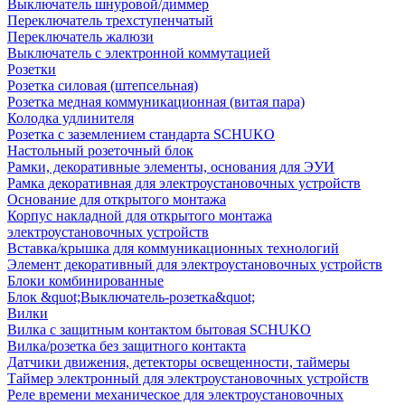
Выключатель шнуровой/диммер
Переключатель трехступенчатый
Переключатель жалюзи
Выключатель с электронной коммутацией
Розетки
Розетка силовая (штепсельная)
Розетка медная коммуникационная (витая пара)
Колодка удлинителя
Розетка с заземлением стандарта SCHUKO
Настольный розеточный блок
Рамки, декоративные элементы, основания для ЭУИ
Рамка декоративная для электроустановочных устройств
Основание для открытого монтажа
Корпус накладной для открытого монтажа
электроустановочных устройств
Вставка/крышка для коммуникационных технологий
Элемент декоративный для электроустановочных устройств
Блоки комбинированные
Блок &quot;Выключатель-розетка&quot;
Вилки
Вилка с защитным контактом бытовая SCHUKO
Вилка/розетка без защитного контакта
Датчики движения, детекторы освещенности, таймеры
Таймер электронный для электроустановочных устройств
Реле времени механическое для электроустановочных