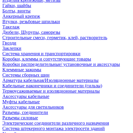
Изделия крепежные, метизы
Гайки, шайбы
Болты, винты
Анкерный крепеж
Втулки, резьбовые шпильки
Такелаж
Дюбели, Шурупы, саморезы
Строительные смеси, герметик, клей, растворитель
Гвозди
Заклепки
Система хранения и транспортировки
Коробки, клеммы и сопутствующие товары
Коробки распределительные/ установочные и аксессуары
Клеммные зажимы
Системы сборных шин
Арматура кабельная/Изоляционные материалы
Кабельные наконечники и соединители (гильзы)
Термоусаживаемые и изоляционные материалы
Аксессуары кабельные
Муфты кабельные
Аксессуары для светильников
Разъемы, соединители
Разъемы силовые
Электрические соединители различного назначения
Система штекерного монтажа электросети зданий