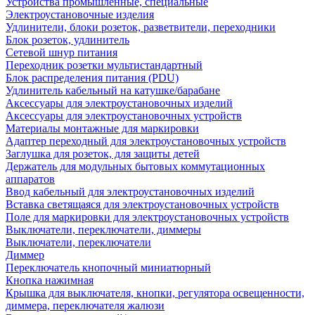
Устройства промышленные, специальные
Электроустановочные изделия
Удлинители, блоки розеток, разветвители, переходники
Блок розеток, удлинитель
Сетевой шнур питания
Переходник розетки мультистандартный
Блок распределения питания (PDU)
Удлинитель кабельный на катушке/барабане
Аксессуары для электроустановочных изделий
Аксессуары для электроустановочных устройств
Материалы монтажные для маркировки
Адаптер переходный для электроустановочных устройств
Заглушка для розеток, для защиты детей
Держатель для модульных бытовых коммутационных
аппаратов
Ввод кабельный для электроустановочных изделий
Вставка светящаяся для электроустановочных устройств
Поле для маркировки для электроустановочных устройств
Выключатели, переключатели, диммеры
Выключатели, переключатели
Диммер
Переключатель кнопочный миниатюрный
Кнопка нажимная
Крышка для выключателя, кнопки, регулятора освещенности,
диммера, переключателя жалюзи