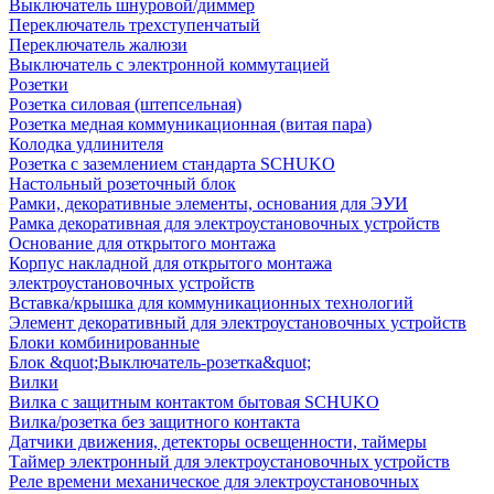
Выключатель шнуровой/диммер
Переключатель трехступенчатый
Переключатель жалюзи
Выключатель с электронной коммутацией
Розетки
Розетка силовая (штепсельная)
Розетка медная коммуникационная (витая пара)
Колодка удлинителя
Розетка с заземлением стандарта SCHUKO
Настольный розеточный блок
Рамки, декоративные элементы, основания для ЭУИ
Рамка декоративная для электроустановочных устройств
Основание для открытого монтажа
Корпус накладной для открытого монтажа
электроустановочных устройств
Вставка/крышка для коммуникационных технологий
Элемент декоративный для электроустановочных устройств
Блоки комбинированные
Блок &quot;Выключатель-розетка&quot;
Вилки
Вилка с защитным контактом бытовая SCHUKO
Вилка/розетка без защитного контакта
Датчики движения, детекторы освещенности, таймеры
Таймер электронный для электроустановочных устройств
Реле времени механическое для электроустановочных