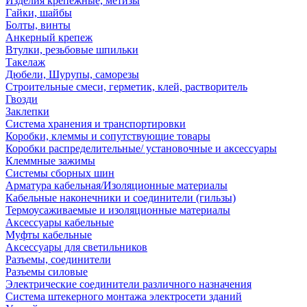
Изделия крепежные, метизы
Гайки, шайбы
Болты, винты
Анкерный крепеж
Втулки, резьбовые шпильки
Такелаж
Дюбели, Шурупы, саморезы
Строительные смеси, герметик, клей, растворитель
Гвозди
Заклепки
Система хранения и транспортировки
Коробки, клеммы и сопутствующие товары
Коробки распределительные/ установочные и аксессуары
Клеммные зажимы
Системы сборных шин
Арматура кабельная/Изоляционные материалы
Кабельные наконечники и соединители (гильзы)
Термоусаживаемые и изоляционные материалы
Аксессуары кабельные
Муфты кабельные
Аксессуары для светильников
Разъемы, соединители
Разъемы силовые
Электрические соединители различного назначения
Система штекерного монтажа электросети зданий