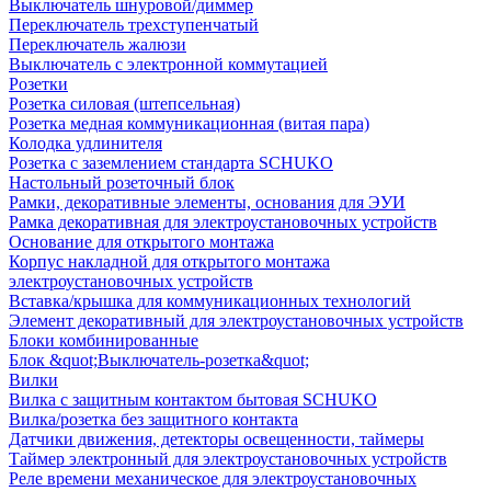
Выключатель шнуровой/диммер
Переключатель трехступенчатый
Переключатель жалюзи
Выключатель с электронной коммутацией
Розетки
Розетка силовая (штепсельная)
Розетка медная коммуникационная (витая пара)
Колодка удлинителя
Розетка с заземлением стандарта SCHUKO
Настольный розеточный блок
Рамки, декоративные элементы, основания для ЭУИ
Рамка декоративная для электроустановочных устройств
Основание для открытого монтажа
Корпус накладной для открытого монтажа
электроустановочных устройств
Вставка/крышка для коммуникационных технологий
Элемент декоративный для электроустановочных устройств
Блоки комбинированные
Блок &quot;Выключатель-розетка&quot;
Вилки
Вилка с защитным контактом бытовая SCHUKO
Вилка/розетка без защитного контакта
Датчики движения, детекторы освещенности, таймеры
Таймер электронный для электроустановочных устройств
Реле времени механическое для электроустановочных