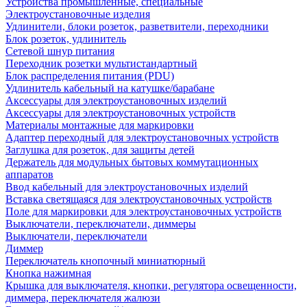
Устройства промышленные, специальные
Электроустановочные изделия
Удлинители, блоки розеток, разветвители, переходники
Блок розеток, удлинитель
Сетевой шнур питания
Переходник розетки мультистандартный
Блок распределения питания (PDU)
Удлинитель кабельный на катушке/барабане
Аксессуары для электроустановочных изделий
Аксессуары для электроустановочных устройств
Материалы монтажные для маркировки
Адаптер переходный для электроустановочных устройств
Заглушка для розеток, для защиты детей
Держатель для модульных бытовых коммутационных
аппаратов
Ввод кабельный для электроустановочных изделий
Вставка светящаяся для электроустановочных устройств
Поле для маркировки для электроустановочных устройств
Выключатели, переключатели, диммеры
Выключатели, переключатели
Диммер
Переключатель кнопочный миниатюрный
Кнопка нажимная
Крышка для выключателя, кнопки, регулятора освещенности,
диммера, переключателя жалюзи