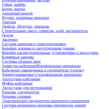
Изделия крепежные, метизы
Гайки, шайбы
Болты, винты
Анкерный крепеж
Втулки, резьбовые шпильки
Такелаж
Дюбели, Шурупы, саморезы
Строительные смеси, герметик, клей, растворитель
Гвозди
Заклепки
Система хранения и транспортировки
Коробки, клеммы и сопутствующие товары
Коробки распределительные/ установочные и аксессуары
Клеммные зажимы
Системы сборных шин
Арматура кабельная/Изоляционные материалы
Кабельные наконечники и соединители (гильзы)
Термоусаживаемые и изоляционные материалы
Аксессуары кабельные
Муфты кабельные
Аксессуары для светильников
Разъемы, соединители
Разъемы силовые
Электрические соединители различного назначения
Система штекерного монтажа электросети зданий