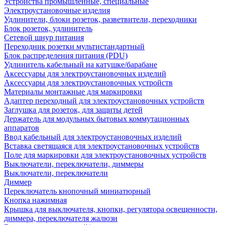
Устройства промышленные, специальные
Электроустановочные изделия
Удлинители, блоки розеток, разветвители, переходники
Блок розеток, удлинитель
Сетевой шнур питания
Переходник розетки мультистандартный
Блок распределения питания (PDU)
Удлинитель кабельный на катушке/барабане
Аксессуары для электроустановочных изделий
Аксессуары для электроустановочных устройств
Материалы монтажные для маркировки
Адаптер переходный для электроустановочных устройств
Заглушка для розеток, для защиты детей
Держатель для модульных бытовых коммутационных
аппаратов
Ввод кабельный для электроустановочных изделий
Вставка светящаяся для электроустановочных устройств
Поле для маркировки для электроустановочных устройств
Выключатели, переключатели, диммеры
Выключатели, переключатели
Диммер
Переключатель кнопочный миниатюрный
Кнопка нажимная
Крышка для выключателя, кнопки, регулятора освещенности,
диммера, переключателя жалюзи