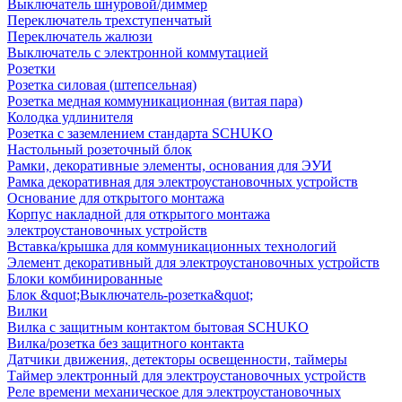
Выключатель шнуровой/диммер
Переключатель трехступенчатый
Переключатель жалюзи
Выключатель с электронной коммутацией
Розетки
Розетка силовая (штепсельная)
Розетка медная коммуникационная (витая пара)
Колодка удлинителя
Розетка с заземлением стандарта SCHUKO
Настольный розеточный блок
Рамки, декоративные элементы, основания для ЭУИ
Рамка декоративная для электроустановочных устройств
Основание для открытого монтажа
Корпус накладной для открытого монтажа
электроустановочных устройств
Вставка/крышка для коммуникационных технологий
Элемент декоративный для электроустановочных устройств
Блоки комбинированные
Блок &quot;Выключатель-розетка&quot;
Вилки
Вилка с защитным контактом бытовая SCHUKO
Вилка/розетка без защитного контакта
Датчики движения, детекторы освещенности, таймеры
Таймер электронный для электроустановочных устройств
Реле времени механическое для электроустановочных