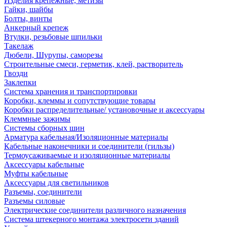
Изделия крепежные, метизы
Гайки, шайбы
Болты, винты
Анкерный крепеж
Втулки, резьбовые шпильки
Такелаж
Дюбели, Шурупы, саморезы
Строительные смеси, герметик, клей, растворитель
Гвозди
Заклепки
Система хранения и транспортировки
Коробки, клеммы и сопутствующие товары
Коробки распределительные/ установочные и аксессуары
Клеммные зажимы
Системы сборных шин
Арматура кабельная/Изоляционные материалы
Кабельные наконечники и соединители (гильзы)
Термоусаживаемые и изоляционные материалы
Аксессуары кабельные
Муфты кабельные
Аксессуары для светильников
Разъемы, соединители
Разъемы силовые
Электрические соединители различного назначения
Система штекерного монтажа электросети зданий