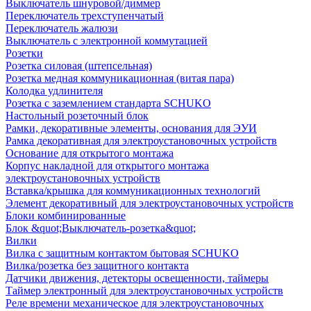
Выключатель шнуровой/диммер
Переключатель трехступенчатый
Переключатель жалюзи
Выключатель с электронной коммутацией
Розетки
Розетка силовая (штепсельная)
Розетка медная коммуникационная (витая пара)
Колодка удлинителя
Розетка с заземлением стандарта SCHUKO
Настольный розеточный блок
Рамки, декоративные элементы, основания для ЭУИ
Рамка декоративная для электроустановочных устройств
Основание для открытого монтажа
Корпус накладной для открытого монтажа
электроустановочных устройств
Вставка/крышка для коммуникационных технологий
Элемент декоративный для электроустановочных устройств
Блоки комбинированные
Блок &quot;Выключатель-розетка&quot;
Вилки
Вилка с защитным контактом бытовая SCHUKO
Вилка/розетка без защитного контакта
Датчики движения, детекторы освещенности, таймеры
Таймер электронный для электроустановочных устройств
Реле времени механическое для электроустановочных