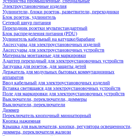
Устройства промышленные, специальные
Электроустановочные изделия
Удлинители, блоки розеток, разветвители, переходники
Блок розеток, удлинитель
Сетевой шнур питания
Переходник розетки мультистандартный
Блок распределения питания (PDU)
Удлинитель кабельный на катушке/барабане
Аксессуары для электроустановочных изделий
Аксессуары для электроустановочных устройств
Материалы монтажные для маркировки
Адаптер переходный для электроустановочных устройств
Заглушка для розеток, для защиты детей
Держатель для модульных бытовых коммутационных
аппаратов
Ввод кабельный для электроустановочных изделий
Вставка светящаяся для электроустановочных устройств
Поле для маркировки для электроустановочных устройств
Выключатели, переключатели, диммеры
Выключатели, переключатели
Диммер
Переключатель кнопочный миниатюрный
Кнопка нажимная
Крышка для выключателя, кнопки, регулятора освещенности,
диммера, переключателя жалюзи