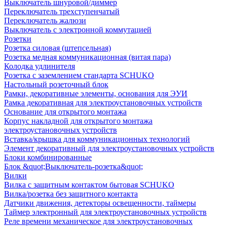
Выключатель шнуровой/диммер
Переключатель трехступенчатый
Переключатель жалюзи
Выключатель с электронной коммутацией
Розетки
Розетка силовая (штепсельная)
Розетка медная коммуникационная (витая пара)
Колодка удлинителя
Розетка с заземлением стандарта SCHUKO
Настольный розеточный блок
Рамки, декоративные элементы, основания для ЭУИ
Рамка декоративная для электроустановочных устройств
Основание для открытого монтажа
Корпус накладной для открытого монтажа
электроустановочных устройств
Вставка/крышка для коммуникационных технологий
Элемент декоративный для электроустановочных устройств
Блоки комбинированные
Блок &quot;Выключатель-розетка&quot;
Вилки
Вилка с защитным контактом бытовая SCHUKO
Вилка/розетка без защитного контакта
Датчики движения, детекторы освещенности, таймеры
Таймер электронный для электроустановочных устройств
Реле времени механическое для электроустановочных