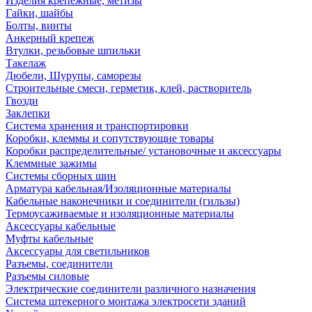
Изделия крепежные, метизы
Гайки, шайбы
Болты, винты
Анкерный крепеж
Втулки, резьбовые шпильки
Такелаж
Дюбели, Шурупы, саморезы
Строительные смеси, герметик, клей, растворитель
Гвозди
Заклепки
Система хранения и транспортировки
Коробки, клеммы и сопутствующие товары
Коробки распределительные/ установочные и аксессуары
Клеммные зажимы
Системы сборных шин
Арматура кабельная/Изоляционные материалы
Кабельные наконечники и соединители (гильзы)
Термоусаживаемые и изоляционные материалы
Аксессуары кабельные
Муфты кабельные
Аксессуары для светильников
Разъемы, соединители
Разъемы силовые
Электрические соединители различного назначения
Система штекерного монтажа электросети зданий