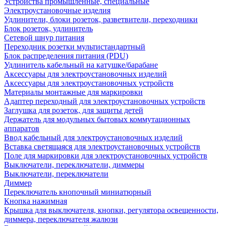
Устройства промышленные, специальные
Электроустановочные изделия
Удлинители, блоки розеток, разветвители, переходники
Блок розеток, удлинитель
Сетевой шнур питания
Переходник розетки мультистандартный
Блок распределения питания (PDU)
Удлинитель кабельный на катушке/барабане
Аксессуары для электроустановочных изделий
Аксессуары для электроустановочных устройств
Материалы монтажные для маркировки
Адаптер переходный для электроустановочных устройств
Заглушка для розеток, для защиты детей
Держатель для модульных бытовых коммутационных
аппаратов
Ввод кабельный для электроустановочных изделий
Вставка светящаяся для электроустановочных устройств
Поле для маркировки для электроустановочных устройств
Выключатели, переключатели, диммеры
Выключатели, переключатели
Диммер
Переключатель кнопочный миниатюрный
Кнопка нажимная
Крышка для выключателя, кнопки, регулятора освещенности,
диммера, переключателя жалюзи