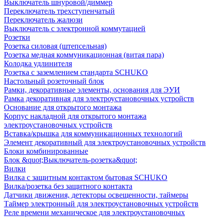
Выключатель шнуровой/диммер
Переключатель трехступенчатый
Переключатель жалюзи
Выключатель с электронной коммутацией
Розетки
Розетка силовая (штепсельная)
Розетка медная коммуникационная (витая пара)
Колодка удлинителя
Розетка с заземлением стандарта SCHUKO
Настольный розеточный блок
Рамки, декоративные элементы, основания для ЭУИ
Рамка декоративная для электроустановочных устройств
Основание для открытого монтажа
Корпус накладной для открытого монтажа
электроустановочных устройств
Вставка/крышка для коммуникационных технологий
Элемент декоративный для электроустановочных устройств
Блоки комбинированные
Блок &quot;Выключатель-розетка&quot;
Вилки
Вилка с защитным контактом бытовая SCHUKO
Вилка/розетка без защитного контакта
Датчики движения, детекторы освещенности, таймеры
Таймер электронный для электроустановочных устройств
Реле времени механическое для электроустановочных