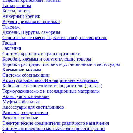
Изделия крепежные, метизы
Гайки, шайбы
Болты, винты
Анкерный крепеж
Втулки, резьбовые шпильки
Такелаж
Дюбели, Шурупы, саморезы
Строительные смеси, герметик, клей, растворитель
Гвозди
Заклепки
Система хранения и транспортировки
Коробки, клеммы и сопутствующие товары
Коробки распределительные/ установочные и аксессуары
Клеммные зажимы
Системы сборных шин
Арматура кабельная/Изоляционные материалы
Кабельные наконечники и соединители (гильзы)
Термоусаживаемые и изоляционные материалы
Аксессуары кабельные
Муфты кабельные
Аксессуары для светильников
Разъемы, соединители
Разъемы силовые
Электрические соединители различного назначения
Система штекерного монтажа электросети зданий