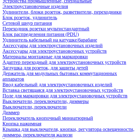
Устройства промышленные, специальные
Электроустановочные изделия
Удлинители, блоки розеток, разветвители, переходники
Блок розеток, удлинитель
Сетевой шнур питания
Переходник розетки мультистандартный
Блок распределения питания (PDU)
Удлинитель кабельный на катушке/барабане
Аксессуары для электроустановочных изделий
Аксессуары для электроустановочных устройств
Материалы монтажные для маркировки
Адаптер переходный для электроустановочных устройств
Заглушка для розеток, для защиты детей
Держатель для модульных бытовых коммутационных
аппаратов
Ввод кабельный для электроустановочных изделий
Вставка светящаяся для электроустановочных устройств
Поле для маркировки для электроустановочных устройств
Выключатели, переключатели, диммеры
Выключатели, переключатели
Диммер
Переключатель кнопочный миниатюрный
Кнопка нажимная
Крышка для выключателя, кнопки, регулятора освещенности,
диммера, переключателя жалюзи