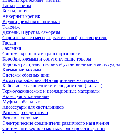
Изделия крепежные, метизы
Гайки, шайбы
Болты, винты
Анкерный крепеж
Втулки, резьбовые шпильки
Такелаж
Дюбели, Шурупы, саморезы
Строительные смеси, герметик, клей, растворитель
Гвозди
Заклепки
Система хранения и транспортировки
Коробки, клеммы и сопутствующие товары
Коробки распределительные/ установочные и аксессуары
Клеммные зажимы
Системы сборных шин
Арматура кабельная/Изоляционные материалы
Кабельные наконечники и соединители (гильзы)
Термоусаживаемые и изоляционные материалы
Аксессуары кабельные
Муфты кабельные
Аксессуары для светильников
Разъемы, соединители
Разъемы силовые
Электрические соединители различного назначения
Система штекерного монтажа электросети зданий