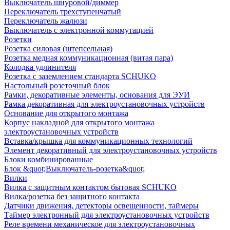
Выключатель шнуровой/диммер
Переключатель трехступенчатый
Переключатель жалюзи
Выключатель с электронной коммутацией
Розетки
Розетка силовая (штепсельная)
Розетка медная коммуникационная (витая пара)
Колодка удлинителя
Розетка с заземлением стандарта SCHUKO
Настольный розеточный блок
Рамки, декоративные элементы, основания для ЭУИ
Рамка декоративная для электроустановочных устройств
Основание для открытого монтажа
Корпус накладной для открытого монтажа
электроустановочных устройств
Вставка/крышка для коммуникационных технологий
Элемент декоративный для электроустановочных устройств
Блоки комбинированные
Блок &quot;Выключатель-розетка&quot;
Вилки
Вилка с защитным контактом бытовая SCHUKO
Вилка/розетка без защитного контакта
Датчики движения, детекторы освещенности, таймеры
Таймер электронный для электроустановочных устройств
Реле времени механическое для электроустановочных