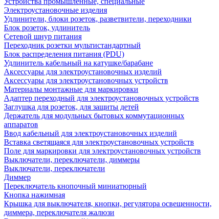
Устройства промышленные, специальные
Электроустановочные изделия
Удлинители, блоки розеток, разветвители, переходники
Блок розеток, удлинитель
Сетевой шнур питания
Переходник розетки мультистандартный
Блок распределения питания (PDU)
Удлинитель кабельный на катушке/барабане
Аксессуары для электроустановочных изделий
Аксессуары для электроустановочных устройств
Материалы монтажные для маркировки
Адаптер переходный для электроустановочных устройств
Заглушка для розеток, для защиты детей
Держатель для модульных бытовых коммутационных
аппаратов
Ввод кабельный для электроустановочных изделий
Вставка светящаяся для электроустановочных устройств
Поле для маркировки для электроустановочных устройств
Выключатели, переключатели, диммеры
Выключатели, переключатели
Диммер
Переключатель кнопочный миниатюрный
Кнопка нажимная
Крышка для выключателя, кнопки, регулятора освещенности,
диммера, переключателя жалюзи