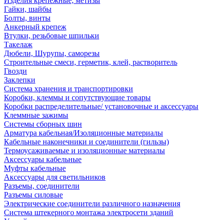
Изделия крепежные, метизы
Гайки, шайбы
Болты, винты
Анкерный крепеж
Втулки, резьбовые шпильки
Такелаж
Дюбели, Шурупы, саморезы
Строительные смеси, герметик, клей, растворитель
Гвозди
Заклепки
Система хранения и транспортировки
Коробки, клеммы и сопутствующие товары
Коробки распределительные/ установочные и аксессуары
Клеммные зажимы
Системы сборных шин
Арматура кабельная/Изоляционные материалы
Кабельные наконечники и соединители (гильзы)
Термоусаживаемые и изоляционные материалы
Аксессуары кабельные
Муфты кабельные
Аксессуары для светильников
Разъемы, соединители
Разъемы силовые
Электрические соединители различного назначения
Система штекерного монтажа электросети зданий