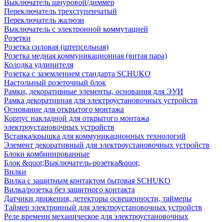
Выключатель шнуровой/диммер
Переключатель трехступенчатый
Переключатель жалюзи
Выключатель с электронной коммутацией
Розетки
Розетка силовая (штепсельная)
Розетка медная коммуникационная (витая пара)
Колодка удлинителя
Розетка с заземлением стандарта SCHUKO
Настольный розеточный блок
Рамки, декоративные элементы, основания для ЭУИ
Рамка декоративная для электроустановочных устройств
Основание для открытого монтажа
Корпус накладной для открытого монтажа
электроустановочных устройств
Вставка/крышка для коммуникационных технологий
Элемент декоративный для электроустановочных устройств
Блоки комбинированные
Блок &quot;Выключатель-розетка&quot;
Вилки
Вилка с защитным контактом бытовая SCHUKO
Вилка/розетка без защитного контакта
Датчики движения, детекторы освещенности, таймеры
Таймер электронный для электроустановочных устройств
Реле времени механическое для электроустановочных