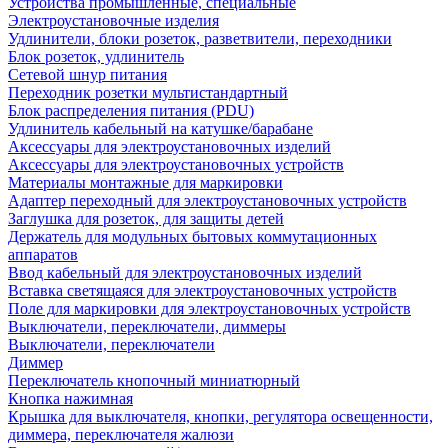
Устройства промышленные, специальные
Электроустановочные изделия
Удлинители, блоки розеток, разветвители, переходники
Блок розеток, удлинитель
Сетевой шнур питания
Переходник розетки мультистандартный
Блок распределения питания (PDU)
Удлинитель кабельный на катушке/барабане
Аксессуары для электроустановочных изделий
Аксессуары для электроустановочных устройств
Материалы монтажные для маркировки
Адаптер переходный для электроустановочных устройств
Заглушка для розеток, для защиты детей
Держатель для модульных бытовых коммутационных
аппаратов
Ввод кабельный для электроустановочных изделий
Вставка светящаяся для электроустановочных устройств
Поле для маркировки для электроустановочных устройств
Выключатели, переключатели, диммеры
Выключатели, переключатели
Диммер
Переключатель кнопочный миниатюрный
Кнопка нажимная
Крышка для выключателя, кнопки, регулятора освещенности,
диммера, переключателя жалюзи